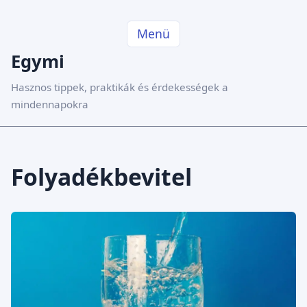
Menü
Egymi
Hasznos tippek, praktikák és érdekességek a
mindennapokra
Folyadékbevitel