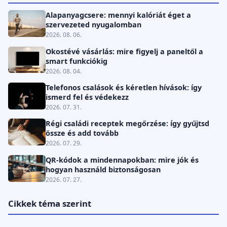
Alapanyagcsere: mennyi kalóriát éget a
szervezeted nyugalomban
2026. 08. 06.
Okostévé vásárlás: mire figyelj a paneltől a
smart funkciókig
2026. 08. 04.
Telefonos csalások és kéretlen hívások: így
ismerd fel és védekezz
2026. 07. 31.
Régi családi receptek megőrzése: így gyűjtsd
össze és add tovább
2026. 07. 29.
QR-kódok a mindennapokban: mire jók és
hogyan használd biztonságosan
2026. 07. 27.
Cikkek téma szerint