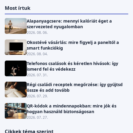
Most írtuk
Alapanyagcsere: mennyi kalóriát éget a
szervezeted nyugalomban
2026. 08. 06.
Okostévé vásárlás: mire figyelj a paneltől a
smart funkciókig
2026. 08. 04.
Telefonos csalások és kéretlen hívások: így
ismerd fel és védekezz
2026. 07. 31.
Régi családi receptek megőrzése: így gyűjtsd
össze és add tovább
2026. 07. 29.
QR-kódok a mindennapokban: mire jók és
hogyan használd biztonságosan
2026. 07. 27.
Cikkek téma szerint