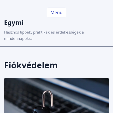
Menü
Egymi
Hasznos tippek, praktikák és érdekességek a
mindennapokra
Fiókvédelem