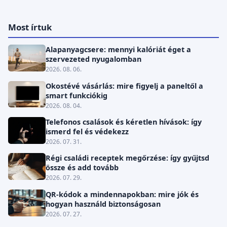
Most írtuk
Alapanyagcsere: mennyi kalóriát éget a
szervezeted nyugalomban
2026. 08. 06.
Okostévé vásárlás: mire figyelj a paneltől a
smart funkciókig
2026. 08. 04.
Telefonos csalások és kéretlen hívások: így
ismerd fel és védekezz
2026. 07. 31.
Régi családi receptek megőrzése: így gyűjtsd
össze és add tovább
2026. 07. 29.
QR-kódok a mindennapokban: mire jók és
hogyan használd biztonságosan
2026. 07. 27.