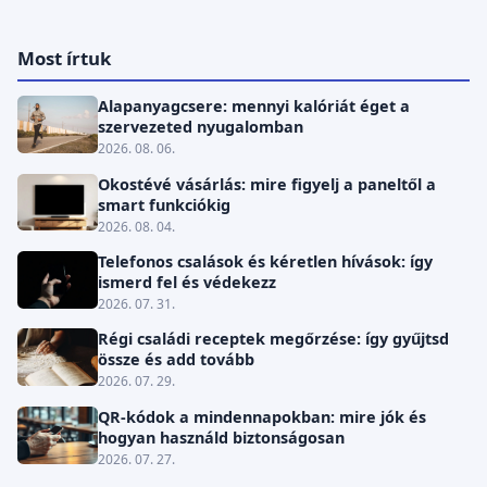
Most írtuk
Alapanyagcsere: mennyi kalóriát éget a
szervezeted nyugalomban
2026. 08. 06.
Okostévé vásárlás: mire figyelj a paneltől a
smart funkciókig
2026. 08. 04.
Telefonos csalások és kéretlen hívások: így
ismerd fel és védekezz
2026. 07. 31.
Régi családi receptek megőrzése: így gyűjtsd
össze és add tovább
2026. 07. 29.
QR-kódok a mindennapokban: mire jók és
hogyan használd biztonságosan
2026. 07. 27.