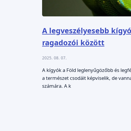
A legveszélyesebb kígyók
ragadozói között
2025. 08. 07.
A kígyók a Föld leglenyűgözőbb és leg
a természet csodáit képviselik, de vann
számára. A k