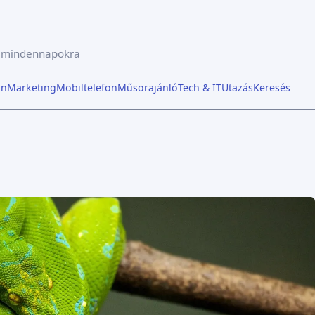
a mindennapokra
in
Marketing
Mobiltelefon
Műsorajánló
Tech & IT
Utazás
Keresés