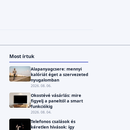
Most írtuk
Alapanyagcsere: mennyi
kalóriát éget a szervezeted
nyugalomban
2026. 08. 06.
Okostévé vásárlás: mire
figyelj a paneltől a smart
funkciókig
2026. 08. 04.
Telefonos csalások és
kéretlen hívások: így