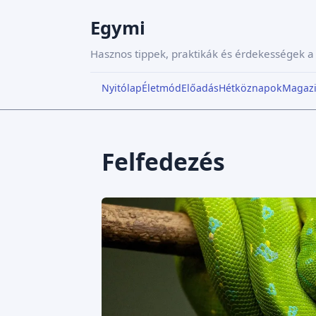
Egymi
Hasznos tippek, praktikák és érdekességek 
Nyitólap
Életmód
Előadás
Hétköznapok
Magaz
Felfedezés