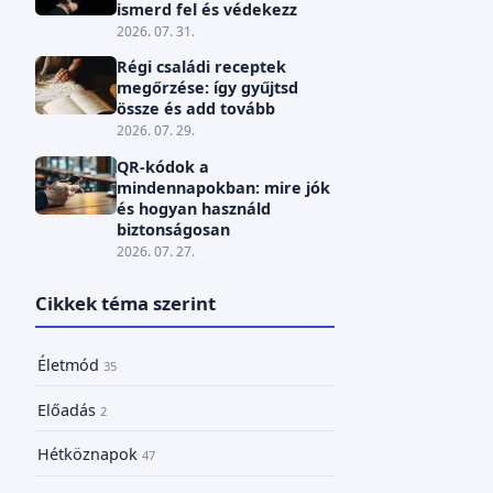
ismerd fel és védekezz
2026. 07. 31.
Régi családi receptek
megőrzése: így gyűjtsd
össze és add tovább
2026. 07. 29.
QR-kódok a
mindennapokban: mire jók
és hogyan használd
biztonságosan
2026. 07. 27.
Cikkek téma szerint
Életmód
35
Előadás
2
Hétköznapok
47