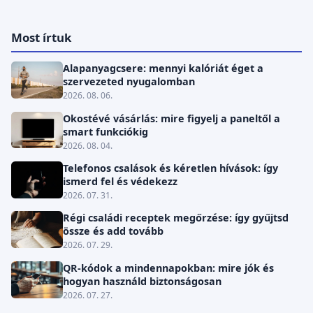
Most írtuk
Alapanyagcsere: mennyi kalóriát éget a
szervezeted nyugalomban
2026. 08. 06.
Okostévé vásárlás: mire figyelj a paneltől a
smart funkciókig
2026. 08. 04.
Telefonos csalások és kéretlen hívások: így
ismerd fel és védekezz
2026. 07. 31.
Régi családi receptek megőrzése: így gyűjtsd
össze és add tovább
2026. 07. 29.
QR-kódok a mindennapokban: mire jók és
hogyan használd biztonságosan
2026. 07. 27.