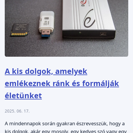
A kis dolgok, amelyek
emlékeznek ránk és formálják
életünket
2025. 06. 17.
A mindennapok során gyakran észrevesszük, hogy a
kis dolgok, akár egy mosoly, egy kedves szó vagy egy