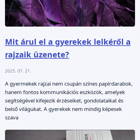
Mit árul el a gyerekek lelkéről a
rajzaik üzenete?
2025. 07. 21.
A gyermekek rajzai nem csupán színes papírdarabok,
hanem fontos kommunikációs eszközök, amelyek
segítségével kifejezik érzéseiket, gondolataikat és
belső világukat. A gyerekek nem mindig képesek
szava