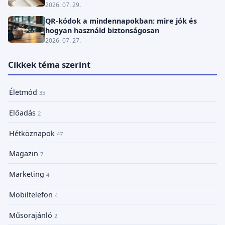
2026. 07. 29.
QR-kódok a mindennapokban: mire jók és
hogyan használd biztonságosan
2026. 07. 27.
Cikkek téma szerint
Életmód
35
Előadás
2
Hétköznapok
47
Magazin
7
Marketing
4
Mobiltelefon
4
Műsorajánló
2