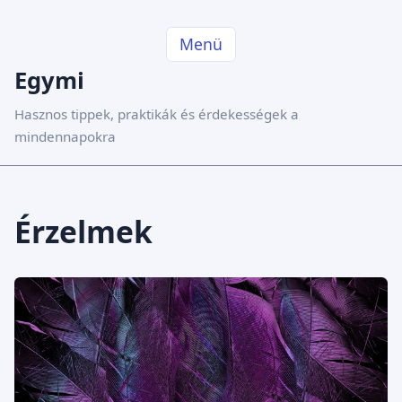
Menü
Egymi
Hasznos tippek, praktikák és érdekességek a
mindennapokra
Érzelmek