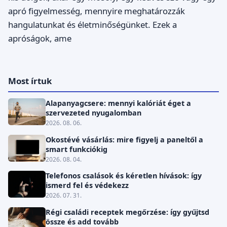
apró figyelmesség, mennyire meghatározzák
hangulatunkat és életminőségünket. Ezek a
apróságok, ame
Most írtuk
Alapanyagcsere: mennyi kalóriát éget a
szervezeted nyugalomban
2026. 08. 06.
Okostévé vásárlás: mire figyelj a paneltől a
smart funkciókig
2026. 08. 04.
Telefonos csalások és kéretlen hívások: így
ismerd fel és védekezz
2026. 07. 31.
Régi családi receptek megőrzése: így gyűjtsd
össze és add tovább