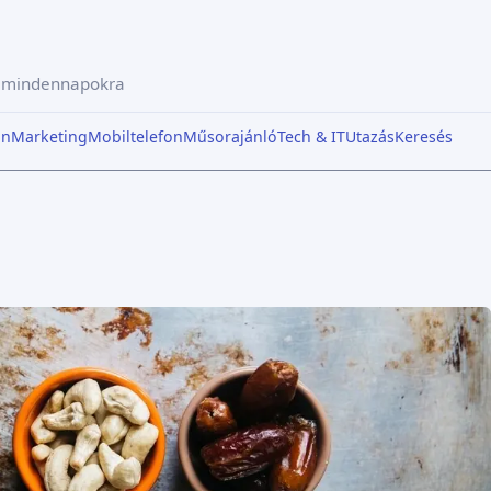
a mindennapokra
in
Marketing
Mobiltelefon
Műsorajánló
Tech & IT
Utazás
Keresés