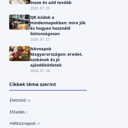
össze és add tovább
2026. 07. 29.
QR-kódok a
mindennapokban: mire jók
és hogyan használd
biztonságosan
2026. 07. 27.
Névnapok
Magyarországon: eredet,
szokások és jó
ajándékötletek
2026. 07. 24.
Cikkek téma szerint
Életmód
34
Előadás
2
Hétköznapok
47