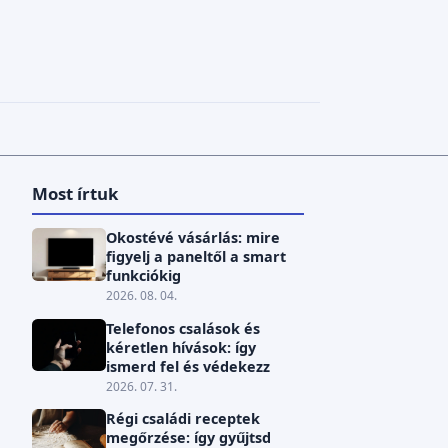
Most írtuk
Okostévé vásárlás: mire
figyelj a paneltől a smart
funkciókig
2026. 08. 04.
Telefonos csalások és
kéretlen hívások: így
ismerd fel és védekezz
2026. 07. 31.
Régi családi receptek
megőrzése: így gyűjtsd