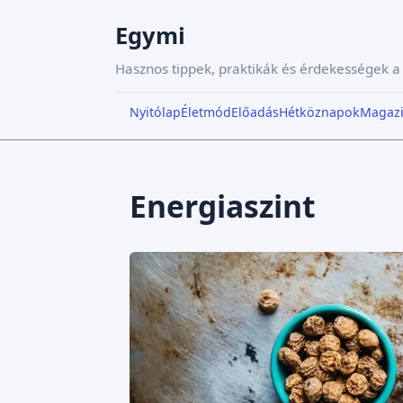
Egymi
Hasznos tippek, praktikák és érdekességek 
Nyitólap
Életmód
Előadás
Hétköznapok
Magaz
Energiaszint