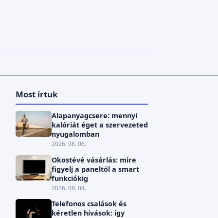
Most írtuk
Alapanyagcsere: mennyi
kalóriát éget a szervezeted
nyugalomban
2026. 08. 06.
Okostévé vásárlás: mire
figyelj a paneltől a smart
funkciókig
2026. 08. 04.
Telefonos csalások és
kéretlen hívások: így