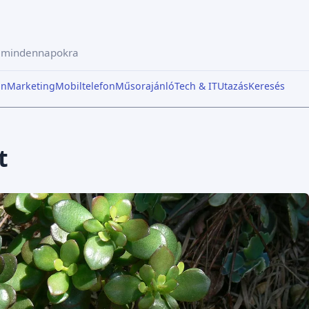
a mindennapokra
in
Marketing
Mobiltelefon
Műsorajánló
Tech & IT
Utazás
Keresés
t