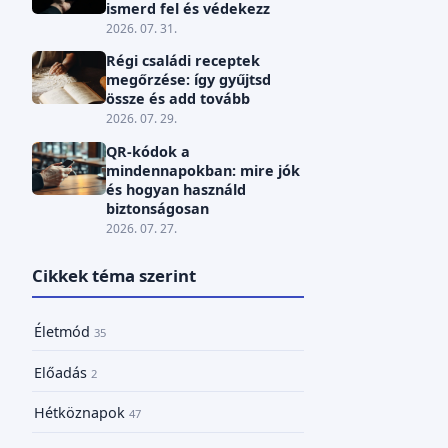
ismerd fel és védekezz
2026. 07. 31.
Régi családi receptek
megőrzése: így gyűjtsd
össze és add tovább
2026. 07. 29.
QR-kódok a
mindennapokban: mire jók
és hogyan használd
biztonságosan
2026. 07. 27.
Cikkek téma szerint
Életmód
35
Előadás
2
Hétköznapok
47