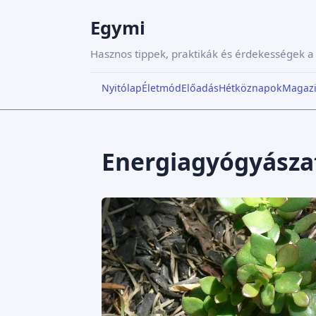
Egymi
Hasznos tippek, praktikák és érdekességek 
Nyitólap
Életmód
Előadás
Hétköznapok
Magaz
Energiagyógyásza