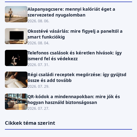
Alapanyagcsere: mennyi kalóriát éget a
szervezeted nyugalomban
2026. 08. 06.
Okostévé vásárlás: mire figyelj a paneltől a
smart funkciókig
2026. 08. 04.
Telefonos csalások és kéretlen hívások: így
ismerd fel és védekezz
2026. 07. 31.
Régi családi receptek megőrzése: így gyűjtsd
össze és add tovább
2026. 07. 29.
QR-kódok a mindennapokban: mire jók és
hogyan használd biztonságosan
2026. 07. 27.
Cikkek téma szerint