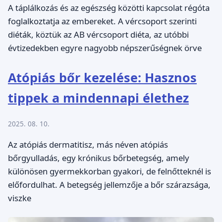
A táplálkozás és az egészség közötti kapcsolat régóta
foglalkoztatja az embereket. A vércsoport szerinti
diéták, köztük az AB vércsoport diéta, az utóbbi
évtizedekben egyre nagyobb népszerűségnek örve
Atópiás bőr kezelése: Hasznos
tippek a mindennapi élethez
2025. 08. 10.
Az atópiás dermatitisz, más néven atópiás
bőrgyulladás, egy krónikus bőrbetegség, amely
különösen gyermekkorban gyakori, de felnőtteknél is
előfordulhat. A betegség jellemzője a bőr szárazsága,
viszke