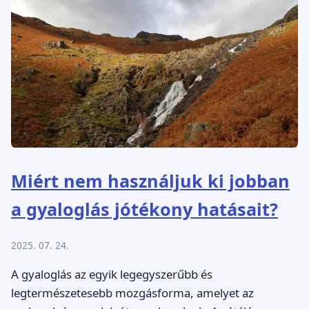
Miért nem használjuk ki jobban
a gyaloglás jótékony hatásait?
2025. 07. 24.
A gyaloglás az egyik legegyszerűbb és
legtermészetesebb mozgásforma, amelyet az