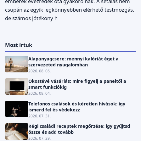
emberek évezredek óta gyakorolnak. A sétálás nem
csupán az egyik legkönnyebben elérhető testmozgás,
de számos jótékony h
Most írtuk
Alapanyagcsere: mennyi kalóriát éget a
szervezeted nyugalomban
2026. 08. 06.
Okostévé vásárlás: mire figyelj a paneltől a
smart funkciókig
2026. 08. 04.
Telefonos csalások és kéretlen hívások: így
ismerd fel és védekezz
2026. 07. 31.
Régi családi receptek megőrzése: így gyűjtsd
össze és add tovább
2026. 07. 29.