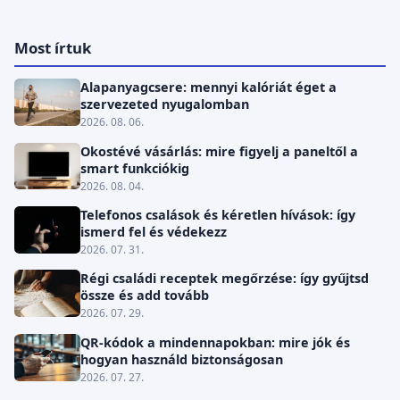
Most írtuk
Alapanyagcsere: mennyi kalóriát éget a
szervezeted nyugalomban
2026. 08. 06.
Okostévé vásárlás: mire figyelj a paneltől a
smart funkciókig
2026. 08. 04.
Telefonos csalások és kéretlen hívások: így
ismerd fel és védekezz
2026. 07. 31.
Régi családi receptek megőrzése: így gyűjtsd
össze és add tovább
2026. 07. 29.
QR-kódok a mindennapokban: mire jók és
hogyan használd biztonságosan
2026. 07. 27.