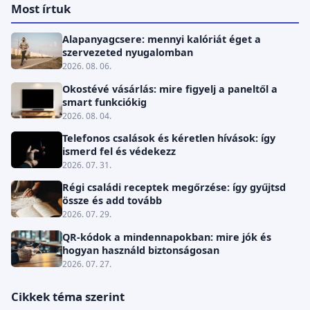
Most írtuk
Alapanyagcsere: mennyi kalóriát éget a
szervezeted nyugalomban
2026. 08. 06.
Okostévé vásárlás: mire figyelj a paneltől a
smart funkciókig
2026. 08. 04.
Telefonos csalások és kéretlen hívások: így
ismerd fel és védekezz
2026. 07. 31.
Régi családi receptek megőrzése: így gyűjtsd
össze és add tovább
2026. 07. 29.
QR-kódok a mindennapokban: mire jók és
hogyan használd biztonságosan
2026. 07. 27.
Cikkek téma szerint