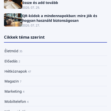
össze és add tovább
2026. 07. 29.
QR-kódok a mindennapokban: mire jók és
hogyan használd biztonságosan
2026. 07. 27.
Cikkek téma szerint
Életmód
35
Előadás
2
Hétköznapok
47
Magazin
7
Marketing
4
Mobiltelefon
4