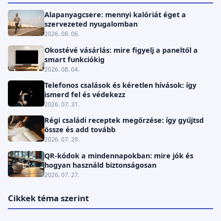
Alapanyagcsere: mennyi kalóriát éget a
szervezeted nyugalomban
2026. 08. 06.
Okostévé vásárlás: mire figyelj a paneltől a
smart funkciókig
2026. 08. 04.
Telefonos csalások és kéretlen hívások: így
ismerd fel és védekezz
2026. 07. 31.
Régi családi receptek megőrzése: így gyűjtsd
össze és add tovább
2026. 07. 29.
QR-kódok a mindennapokban: mire jók és
hogyan használd biztonságosan
2026. 07. 27.
Cikkek téma szerint