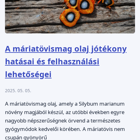
A máriatövismag olaj jótékony
hatásai és felhasználási
lehetőségei
2025. 05. 05.
A máriatövismag olaj, amely a Silybum marianum
növény magjából készül, az utóbbi években egyre
nagyobb népszerűségnek örvend a természetes
gyógymódok kedvelői körében. A máriatövis nem
csupán gyönyörű