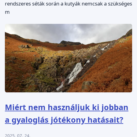
rendszeres séták során a kutyák nemcsak a szükséges
m
Miért nem használjuk ki jobban
a gyaloglás jótékony hatásait?
2025. 07. 24.