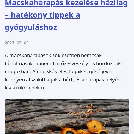
Macskaharapás kezelése házilag
– hatékony tippek a
gyógyuláshoz
2025. 05. 09.
A macskaharapások sok esetben nemcsak
fájdalmasak, hanem fertőzésveszélyt is hordoznak
magukban. A macskák éles fogaik segítségével
könnyen átszakíthatják a bőrt, és a harapás helyén
kialakuló sebek n