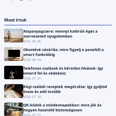
Most írtuk
Alapanyagcsere: mennyi kalóriát éget a
szervezeted nyugalomban
2026. 08. 06.
Okostévé vásárlás: mire figyelj a paneltől a
smart funkciókig
2026. 08. 04.
Telefonos csalások és kéretlen hívások: így
ismerd fel és védekezz
2026. 07. 31.
Régi családi receptek megőrzése: így gyűjtsd
össze és add tovább
2026. 07. 29.
QR-kódok a mindennapokban: mire jók és
hogyan használd biztonságosan
2026. 07. 27.