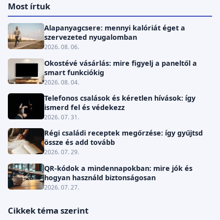
Most írtuk
Alapanyagcsere: mennyi kalóriát éget a
szervezeted nyugalomban
2026. 08. 06.
Okostévé vásárlás: mire figyelj a paneltől a
smart funkciókig
2026. 08. 04.
Telefonos csalások és kéretlen hívások: így
ismerd fel és védekezz
2026. 07. 31.
Régi családi receptek megőrzése: így gyűjtsd
össze és add tovább
2026. 07. 29.
QR-kódok a mindennapokban: mire jók és
hogyan használd biztonságosan
2026. 07. 27.
Cikkek téma szerint