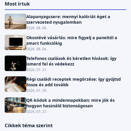
Most írtuk
Alapanyagcsere: mennyi kalóriát éget a
szervezeted nyugalomban
2026. 08. 06.
Okostévé vásárlás: mire figyelj a paneltől a
smart funkciókig
2026. 08. 04.
Telefonos csalások és kéretlen hívások: így
ismerd fel és védekezz
2026. 07. 31.
Régi családi receptek megőrzése: így gyűjtsd
össze és add tovább
2026. 07. 29.
QR-kódok a mindennapokban: mire jók és
hogyan használd biztonságosan
2026. 07. 27.
Cikkek téma szerint