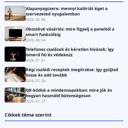
Alapanyagcsere: mennyi kalóriát éget a
szervezeted nyugalomban
2026. 08. 06.
Okostévé vásárlás: mire figyelj a paneltől a
smart funkciókig
2026. 08. 04.
Telefonos csalások és kéretlen hívások: így
ismerd fel és védekezz
2026. 07. 31.
Régi családi receptek megőrzése: így gyűjtsd
össze és add tovább
2026. 07. 29.
QR-kódok a mindennapokban: mire jók és
hogyan használd biztonságosan
2026. 07. 27.
Cikkek téma szerint