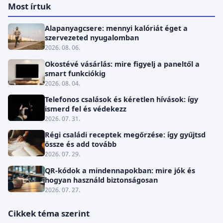
Most írtuk
Alapanyagcsere: mennyi kalóriát éget a
szervezeted nyugalomban
2026. 08. 06.
Okostévé vásárlás: mire figyelj a paneltől a
smart funkciókig
2026. 08. 04.
Telefonos csalások és kéretlen hívások: így
ismerd fel és védekezz
2026. 07. 31.
Régi családi receptek megőrzése: így gyűjtsd
össze és add tovább
2026. 07. 29.
QR-kódok a mindennapokban: mire jók és
hogyan használd biztonságosan
2026. 07. 27.
Cikkek téma szerint