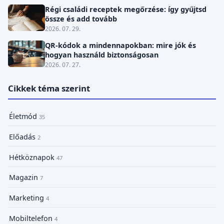
Régi családi receptek megőrzése: így gyűjtsd
össze és add tovább
2026. 07. 29.
QR-kódok a mindennapokban: mire jók és
hogyan használd biztonságosan
2026. 07. 27.
Cikkek téma szerint
Életmód
35
Előadás
2
Hétköznapok
47
Magazin
7
Marketing
4
Mobiltelefon
4