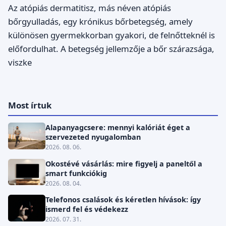
Az atópiás dermatitisz, más néven atópiás
bőrgyulladás, egy krónikus bőrbetegség, amely
különösen gyermekkorban gyakori, de felnőtteknél is
előfordulhat. A betegség jellemzője a bőr szárazsága,
viszke
Most írtuk
Alapanyagcsere: mennyi kalóriát éget a
szervezeted nyugalomban
2026. 08. 06.
Okostévé vásárlás: mire figyelj a paneltől a
smart funkciókig
2026. 08. 04.
Telefonos csalások és kéretlen hívások: így
ismerd fel és védekezz
2026. 07. 31.