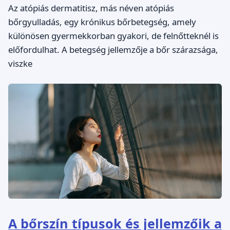
Az atópiás dermatitisz, más néven atópiás
bőrgyulladás, egy krónikus bőrbetegség, amely
különösen gyermekkorban gyakori, de felnőtteknél is
előfordulhat. A betegség jellemzője a bőr szárazsága,
viszke
A bőrszín típusok és jellemzőik a