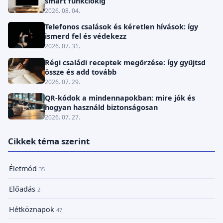
smart funkciókig
2026. 08. 04.
Telefonos csalások és kéretlen hívások: így
ismerd fel és védekezz
2026. 07. 31.
Régi családi receptek megőrzése: így gyűjtsd
össze és add tovább
2026. 07. 29.
QR-kódok a mindennapokban: mire jók és
hogyan használd biztonságosan
2026. 07. 27.
Cikkek téma szerint
Életmód
35
Előadás
2
Hétköznapok
47