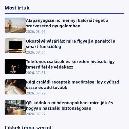
Most írtuk
Alapanyagcsere: mennyi kalóriát éget a
szervezeted nyugalomban
2026. 08. 06.
Okostévé vásárlás: mire figyelj a paneltől a
smart funkciókig
2026. 08. 04.
Telefonos csalások és kéretlen hívások: így
ismerd fel és védekezz
2026. 07. 31.
Régi családi receptek megőrzése: így gyűjtsd
össze és add tovább
2026. 07. 29.
QR-kódok a mindennapokban: mire jók és
hogyan használd biztonságosan
2026. 07. 27.
Cikkek téma szerint