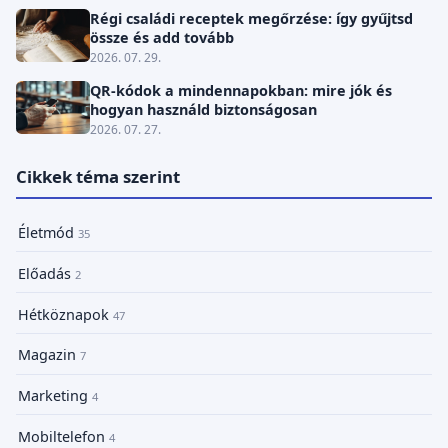
Régi családi receptek megőrzése: így gyűjtsd
össze és add tovább
2026. 07. 29.
QR-kódok a mindennapokban: mire jók és
hogyan használd biztonságosan
2026. 07. 27.
Cikkek téma szerint
Életmód
35
Előadás
2
Hétköznapok
47
Magazin
7
Marketing
4
Mobiltelefon
4