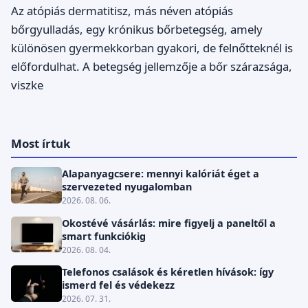
Az atópiás dermatitisz, más néven atópiás
bőrgyulladás, egy krónikus bőrbetegség, amely
különösen gyermekkorban gyakori, de felnőtteknél is
előfordulhat. A betegség jellemzője a bőr szárazsága,
viszke
Most írtuk
Alapanyagcsere: mennyi kalóriát éget a
szervezeted nyugalomban
2026. 08. 06.
Okostévé vásárlás: mire figyelj a paneltől a
smart funkciókig
2026. 08. 04.
Telefonos csalások és kéretlen hívások: így
ismerd fel és védekezz
2026. 07. 31.