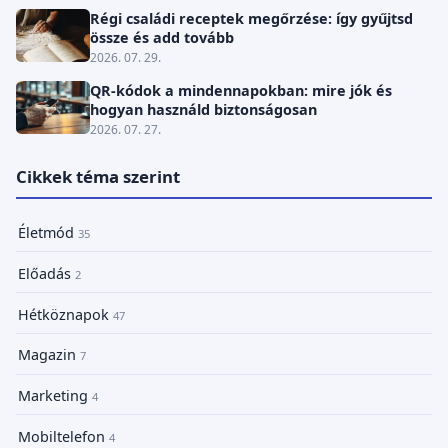
Régi családi receptek megőrzése: így gyűjtsd
össze és add tovább
2026. 07. 29.
QR-kódok a mindennapokban: mire jók és
hogyan használd biztonságosan
2026. 07. 27.
Cikkek téma szerint
Életmód
35
Előadás
2
Hétköznapok
47
Magazin
7
Marketing
4
Mobiltelefon
4