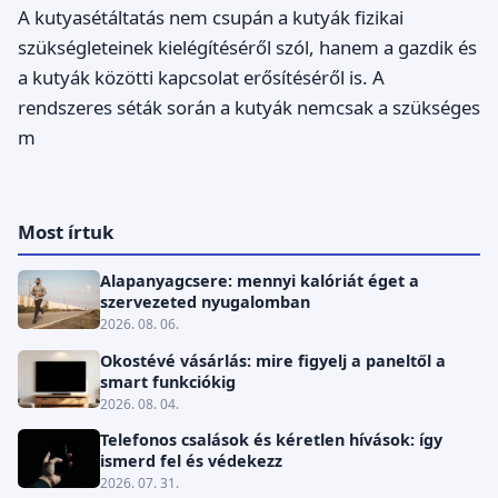
A kutyasétáltatás nem csupán a kutyák fizikai
szükségleteinek kielégítéséről szól, hanem a gazdik és
a kutyák közötti kapcsolat erősítéséről is. A
rendszeres séták során a kutyák nemcsak a szükséges
m
Most írtuk
Alapanyagcsere: mennyi kalóriát éget a
szervezeted nyugalomban
2026. 08. 06.
Okostévé vásárlás: mire figyelj a paneltől a
smart funkciókig
2026. 08. 04.
Telefonos csalások és kéretlen hívások: így
ismerd fel és védekezz
2026. 07. 31.