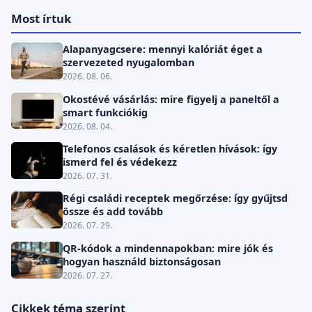
Most írtuk
Alapanyagcsere: mennyi kalóriát éget a
szervezeted nyugalomban
2026. 08. 06.
Okostévé vásárlás: mire figyelj a paneltől a
smart funkciókig
2026. 08. 04.
Telefonos csalások és kéretlen hívások: így
ismerd fel és védekezz
2026. 07. 31.
Régi családi receptek megőrzése: így gyűjtsd
össze és add tovább
2026. 07. 29.
QR-kódok a mindennapokban: mire jók és
hogyan használd biztonságosan
2026. 07. 27.
Cikkek téma szerint