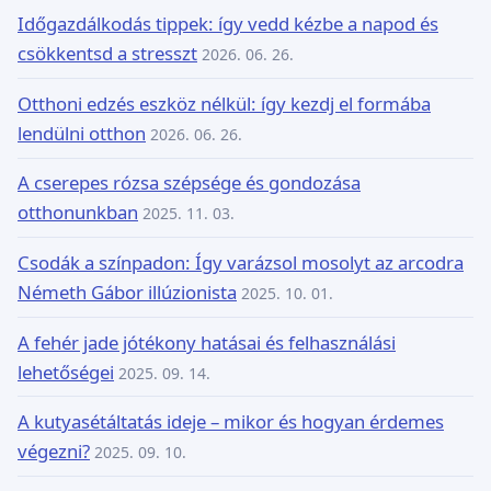
Időgazdálkodás tippek: így vedd kézbe a napod és
csökkentsd a stresszt
2026. 06. 26.
Otthoni edzés eszköz nélkül: így kezdj el formába
lendülni otthon
2026. 06. 26.
A cserepes rózsa szépsége és gondozása
otthonunkban
2025. 11. 03.
Csodák a színpadon: Így varázsol mosolyt az arcodra
Németh Gábor illúzionista
2025. 10. 01.
A fehér jade jótékony hatásai és felhasználási
lehetőségei
2025. 09. 14.
A kutyasétáltatás ideje – mikor és hogyan érdemes
végezni?
2025. 09. 10.