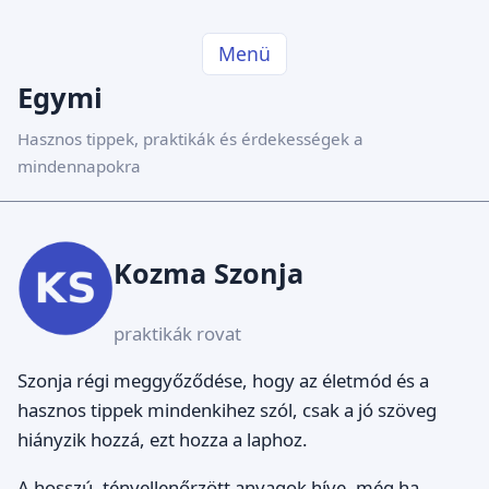
Menü
Egymi
Hasznos tippek, praktikák és érdekességek a
mindennapokra
Kozma Szonja
praktikák rovat
Szonja régi meggyőződése, hogy az életmód és a
hasznos tippek mindenkihez szól, csak a jó szöveg
hiányzik hozzá, ezt hozza a laphoz.
A hosszú, tényellenőrzött anyagok híve, még ha