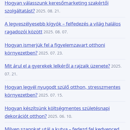
Hogyan válasszunk keresőmarketing szakértői
szolgáltatást?
2025. 08. 21.
A legveszélyesebb kígyók – felfedezés a világ halálos
ragadozói között
2025. 08. 07.
Hogyan ismerjük fel a figyelemzavart otthoni
környezetben?
2025. 07. 23.
Mit árul el a gyerekek lelkéről a rajzaik üzenete?
2025.
07. 21.
Hogyan legyél nyugodt szülő otthon, stresszmentes
környezetben?
2025. 07. 15.
Hogyan készítsünk költségmentes születésnapi
dekorációt otthon?
2025. 06. 10.
Milyen szagokat utál a kutya – fedezd fel kedvenced