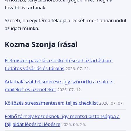
tovább is tartanak.
Szereti, ha egy téma feladja a leckét, mert onnan indul
az igazi munka.
Kozma Szonja írásai
Élelmiszer-pazarlás csökkentése a háztartásban:
tudatos vásárlás és tárolás
2026. 07. 21.
Adathalászat felismerése: így szúrod ki a csaló e-
maileket és üzeneteket
2026. 07. 12.
Költözés stresszmentesen: teljes checklist
2026. 07. 07.
Felhő tárhely kezdőknek: így mentsd biztonságba a
fájljaidat lépésről lépésre
2026. 06. 26.