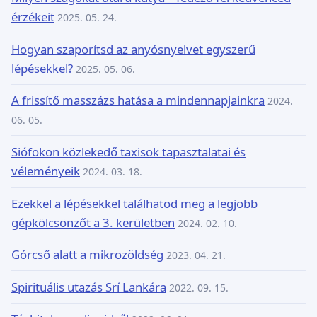
érzékeit
2025. 05. 24.
Hogyan szaporítsd az anyósnyelvet egyszerű
lépésekkel?
2025. 05. 06.
A frissítő masszázs hatása a mindennapjainkra
2024.
06. 05.
Siófokon közlekedő taxisok tapasztalatai és
véleményeik
2024. 03. 18.
Ezekkel a lépésekkel találhatod meg a legjobb
gépkölcsönzőt a 3. kerületben
2024. 02. 10.
Górcső alatt a mikrozöldség
2023. 04. 21.
Spirituális utazás Srí Lankára
2022. 09. 15.