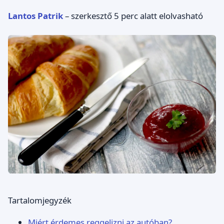
Lantos Patrik
– szerkesztő
5 perc alatt elolvasható
Tartalomjegyzék
Miért érdemes reggelizni az autóban?