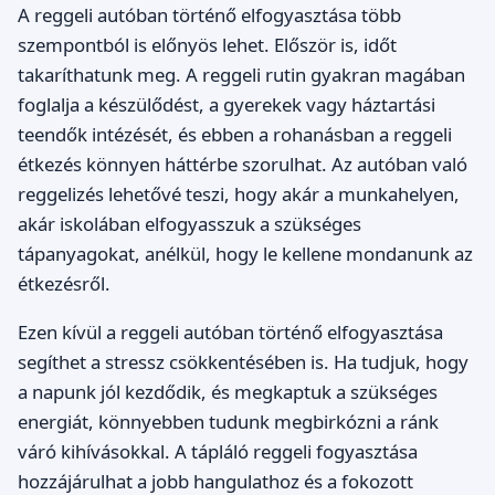
A reggeli autóban történő elfogyasztása több
szempontból is előnyös lehet. Először is, időt
takaríthatunk meg. A reggeli rutin gyakran magában
foglalja a készülődést, a gyerekek vagy háztartási
teendők intézését, és ebben a rohanásban a reggeli
étkezés könnyen háttérbe szorulhat. Az autóban való
reggelizés lehetővé teszi, hogy akár a munkahelyen,
akár iskolában elfogyasszuk a szükséges
tápanyagokat, anélkül, hogy le kellene mondanunk az
étkezésről.
Ezen kívül a reggeli autóban történő elfogyasztása
segíthet a stressz csökkentésében is. Ha tudjuk, hogy
a napunk jól kezdődik, és megkaptuk a szükséges
energiát, könnyebben tudunk megbirkózni a ránk
váró kihívásokkal. A tápláló reggeli fogyasztása
hozzájárulhat a jobb hangulathoz és a fokozott