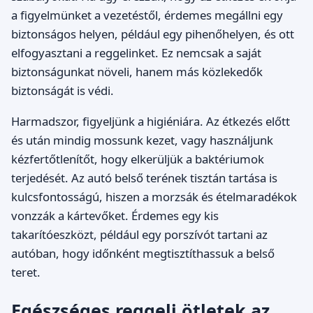
a figyelmünket a vezetéstől, érdemes megállni egy
biztonságos helyen, például egy pihenőhelyen, és ott
elfogyasztani a reggelinket. Ez nemcsak a saját
biztonságunkat növeli, hanem más közlekedők
biztonságát is védi.
Harmadszor, figyeljünk a higiéniára. Az étkezés előtt
és után mindig mossunk kezet, vagy használjunk
kézfertőtlenítőt, hogy elkerüljük a baktériumok
terjedését. Az autó belső terének tisztán tartása is
kulcsfontosságú, hiszen a morzsák és ételmaradékok
vonzzák a kártevőket. Érdemes egy kis
takarítóeszközt, például egy porszívót tartani az
autóban, hogy időnként megtisztíthassuk a belső
teret.
Egészséges reggeli ötletek az