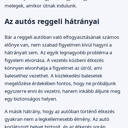
melegek, amikor útnak indulunk.
Az autós reggeli hátrányai
Bár a reggeli autóban való elfogyasztásának számos
előnye van, nem szabad figyelmen kívül hagyni a
hátrányait sem. Az egyik legnagyobb probléma a
figyelem elvonása. A vezetés közbeni étkezés
könnyen elvonhatja a figyelmet az útról, ami
balesethez vezethet. A közlekedési balesetek
megelőzése érdekében fontos, hogy ne próbáljunk
egyszerre enni és vezetni, hanem inkább álljunk meg
egy biztonságos helyen.
A másik hátrány, hogy az autóban történő étkezés
gyakran nem a legkellemesebb élmény. Az autó
korlátozott helyet biztosít, és az étkezés során