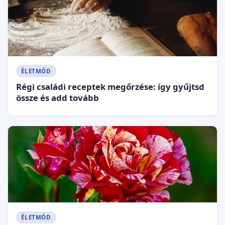
ÉLETMÓD
Régi családi receptek megőrzése: így gyűjtsd
össze és add tovább
ÉLETMÓD