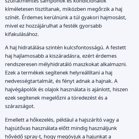
szulfátmentes samponok és kondicionálók
kíméletesen tisztítanak, miközben megőrzik a haj
színét. Érdemes kerülnünk a túl gyakori hajmosást,
mivel ez hozzájárulhat a festék gyorsabb
kifakulásához.
A haj hidratálása szintén kulcsfontosságú. A festett
haj hajlamosabb a kiszáradásra, ezért érdemes
rendszeresen mélyhidratáló maszkokat alkalmazni.
Ezek a termékek segítenek helyreállítani a haj
nedvességtartalmát, és fényt adnak a hajnak. A
hajvégápolók és olajok használata is ajánlott, hiszen
ezek segítenek megelőzni a töredezést és a
szárazságot.
Emellett a hőkezelés, például a hajszárító vagy a
hajsütővas használata előtt mindig használjunk
hővédő spray-t, hogy megóvjuk a hajunkat a