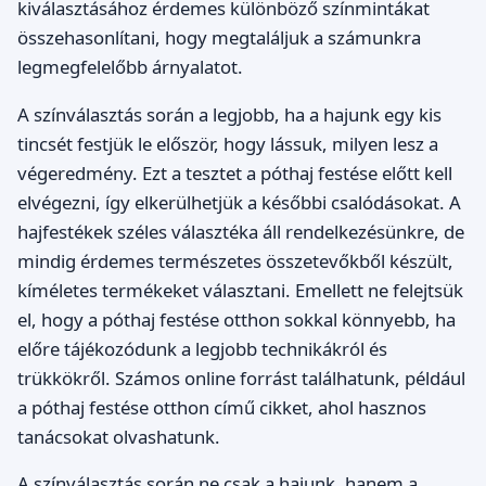
kiválasztásához érdemes különböző színmintákat
összehasonlítani, hogy megtaláljuk a számunkra
legmegfelelőbb árnyalatot.
A színválasztás során a legjobb, ha a hajunk egy kis
tincsét festjük le először, hogy lássuk, milyen lesz a
végeredmény. Ezt a tesztet a póthaj festése előtt kell
elvégezni, így elkerülhetjük a későbbi csalódásokat. A
hajfestékek széles választéka áll rendelkezésünkre, de
mindig érdemes természetes összetevőkből készült,
kíméletes termékeket választani. Emellett ne felejtsük
el, hogy a póthaj festése otthon sokkal könnyebb, ha
előre tájékozódunk a legjobb technikákról és
trükkökről. Számos online forrást találhatunk, például
a póthaj festése otthon című cikket, ahol hasznos
tanácsokat olvashatunk.
A színválasztás során ne csak a hajunk, hanem a