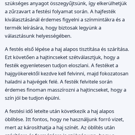
szükséges anyagot összegyűjtsünk, így elkerülhetjük
a zűrzavart a festési folyamat során. A hajfesték
kiválasztásánál érdemes figyelni a színmintákra és a
termék leírására, hogy biztosak legyünk a
választásunk helyességében.
A festés első lépése a haj alapos tisztítása és szárítása.
Ezt követően a hajtincseket szétválasztjuk, hogy a
festék egyenletesen tudjon eloszlani. A festéket a
hajgyökerektől kezdve kell felvinni, majd fokozatosan
haladni a hajvégek felé. A festék felvitele során
érdemes finoman masszírozni a hajtincseket, hogy a
szín jól be tudjon épülni.
A festési idő letelte után következik a haj alapos
öblítése. Itt fontos, hogy ne használjunk forró vizet,
mert az károsíthatja a haj színét. Az öblítés után