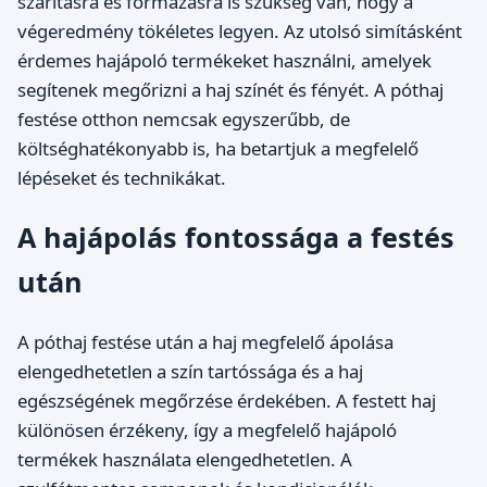
szárításra és formázásra is szükség van, hogy a
végeredmény tökéletes legyen. Az utolsó simításként
érdemes hajápoló termékeket használni, amelyek
segítenek megőrizni a haj színét és fényét. A póthaj
festése otthon nemcsak egyszerűbb, de
költséghatékonyabb is, ha betartjuk a megfelelő
lépéseket és technikákat.
A hajápolás fontossága a festés
után
A póthaj festése után a haj megfelelő ápolása
elengedhetetlen a szín tartóssága és a haj
egészségének megőrzése érdekében. A festett haj
különösen érzékeny, így a megfelelő hajápoló
termékek használata elengedhetetlen. A