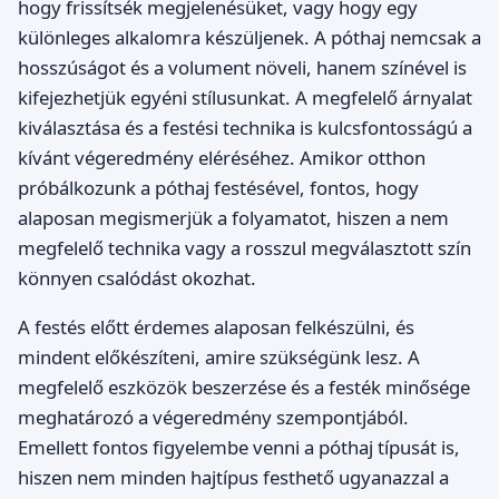
hogy frissítsék megjelenésüket, vagy hogy egy
különleges alkalomra készüljenek. A póthaj nemcsak a
hosszúságot és a volument növeli, hanem színével is
kifejezhetjük egyéni stílusunkat. A megfelelő árnyalat
kiválasztása és a festési technika is kulcsfontosságú a
kívánt végeredmény eléréséhez. Amikor otthon
próbálkozunk a póthaj festésével, fontos, hogy
alaposan megismerjük a folyamatot, hiszen a nem
megfelelő technika vagy a rosszul megválasztott szín
könnyen csalódást okozhat.
A festés előtt érdemes alaposan felkészülni, és
mindent előkészíteni, amire szükségünk lesz. A
megfelelő eszközök beszerzése és a festék minősége
meghatározó a végeredmény szempontjából.
Emellett fontos figyelembe venni a póthaj típusát is,
hiszen nem minden hajtípus festhető ugyanazzal a