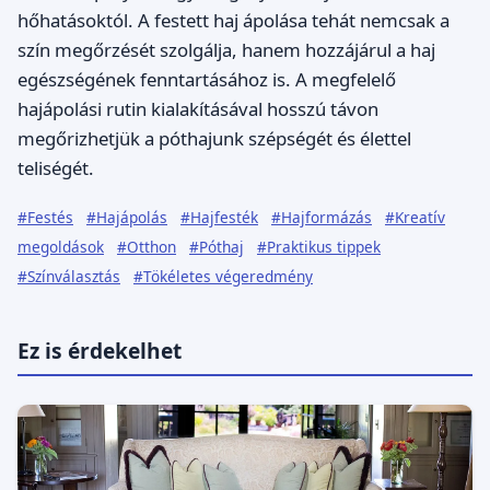
hőhatásoktól. A festett haj ápolása tehát nemcsak a
szín megőrzését szolgálja, hanem hozzájárul a haj
egészségének fenntartásához is. A megfelelő
hajápolási rutin kialakításával hosszú távon
megőrizhetjük a póthajunk szépségét és élettel
teliségét.
#Festés
#Hajápolás
#Hajfesték
#Hajformázás
#Kreatív
megoldások
#Otthon
#Póthaj
#Praktikus tippek
#Színválasztás
#Tökéletes végeredmény
Ez is érdekelhet