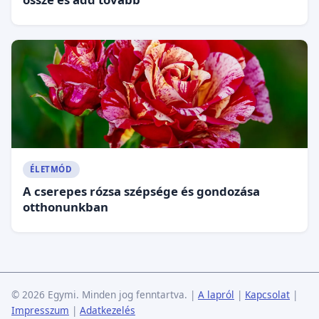
ÉLETMÓD
A cserepes rózsa szépsége és gondozása
otthonunkban
© 2026 Egymi. Minden jog fenntartva.
|
A lapról
|
Kapcsolat
|
Impresszum
|
Adatkezelés