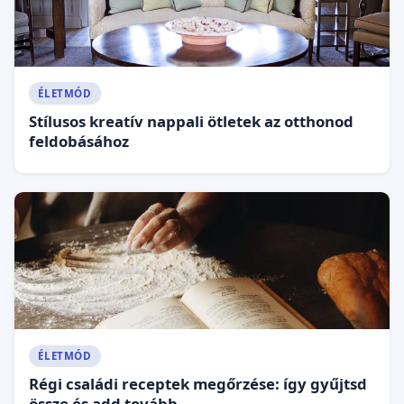
ÉLETMÓD
Stílusos kreatív nappali ötletek az otthonod
feldobásához
ÉLETMÓD
Régi családi receptek megőrzése: így gyűjtsd
össze és add tovább