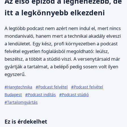
Az első epizód a legnehezebb, de
itt a legkönnyebb elkezdeni
A legtöbb podcast nem azért nem indul el, mert nincs
mondanivaló, hanem mert a technikai akadály elveszi
a lendületet. Egy kész, profi környezetben a podcast
felvétel egyetlen foglalásból megoldható: leülsz,
beszélsz, a többit a stúdió viszi. A versenytársaid már
gyártják a tartalmat, a belépő pedig sosem volt ilyen
egyszerű.
#Hangtechnika
#Podcast felvétel
#Podcast felvétel
Budapest
#Podcast indítás
#Podcast stúdió
#Tartalomgyártás
Ez is érdekelhet