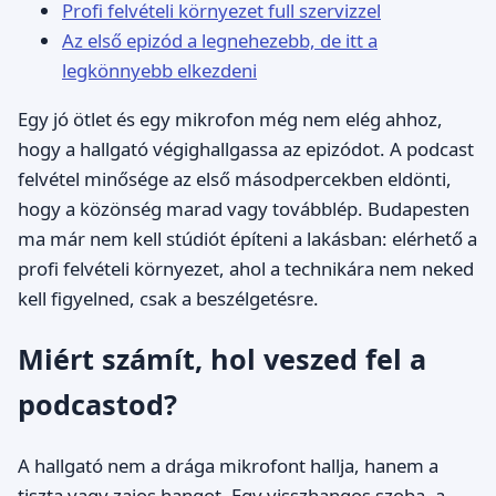
Profi felvételi környezet full szervizzel
Az első epizód a legnehezebb, de itt a
legkönnyebb elkezdeni
Egy jó ötlet és egy mikrofon még nem elég ahhoz,
hogy a hallgató végighallgassa az epizódot. A podcast
felvétel minősége az első másodpercekben eldönti,
hogy a közönség marad vagy továbblép. Budapesten
ma már nem kell stúdiót építeni a lakásban: elérhető a
profi felvételi környezet, ahol a technikára nem neked
kell figyelned, csak a beszélgetésre.
Miért számít, hol veszed fel a
podcastod?
A hallgató nem a drága mikrofont hallja, hanem a
tiszta vagy zajos hangot. Egy visszhangos szoba, a