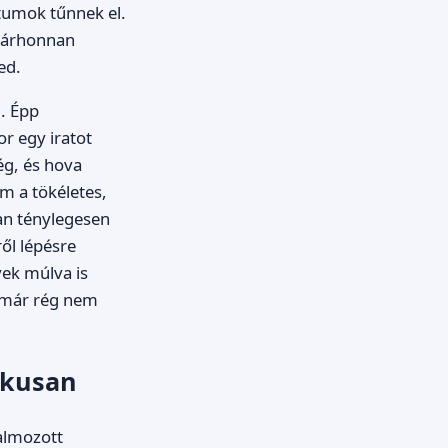
tumok tűnnek el.
s bárhonnan
ed.
. Épp
or egy iratot
ég, és hova
m a tökéletes,
an ténylegesen
ől lépésre
vek múlva is
r már rég nem
tikusan
almozott