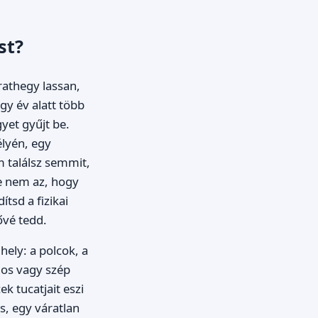
st?
rathegy lassan,
egy év alatt több
gyet gyűjt be.
élyén, egy
 találsz semmit,
e nem az, hogy
tsd a fizikai
ővé tedd.
ely: a polcok, a
nos vagy szép
k tucatjait eszi
s, egy váratlan