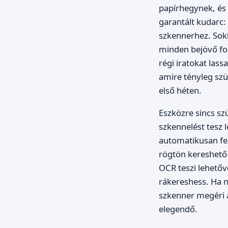
papírhegynek, és 
garantált kudarc:
szkennerhez. Sokk
minden bejövő fon
régi iratokat lass
amire tényleg szü
első héten.
Eszközre sincs s
szkennelést tesz 
automatikusan feli
rögtön kereshető 
OCR teszi lehető
rákereshess. Ha 
szkenner megéri a
elegendő.