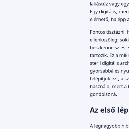
lakástűz vagy eg
Egy digitális, men
elérhető, ha épp 
Fontos tisztázni
ellenkezőleg: sokk
beszkennelsz és e
tartozik. Ez a mi
steril digitális 
gyorsabbá és nyug
felépítjük ezt, a 
használd, mert a
gondolsz rá.
Az első lé
A legnagyobb hiba