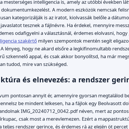
e a mesterséges intelligencia is, amely az utóbbi években l
 dokumentumkezelést. A modern eszközök nemcsak felism
an kategorizálják is az iratot, kiolvassák belőle a dátumo
 javaslatot tesznek a fájlnévre. Ha érdekel, mennyire messzi
rdemes odafigyelni a választásnál, érdemes elolvasni, hogy
ligencia szakértő
milyen szempontok mentén segít eligazo
A lényeg, hogy ne akard elsőre a legkifinomultabb rendszer
rű szkennelő appal, és csak akkor bonyolítsd, ha már meg
san tudod, mire van szükséged.
túra és elnevezés: a rendszer geri
hívum pontosan annyit ér, amennyire gyorsan megtalálod b
kennelsz be mindent lelkesen, ha a fájlok egy Beolvasott
andolnak IMG_20240712_0042.pdf néven, mert az pontos
pírkupac, csak most a merevlemezen. Ezért a mappastruktú
a teljes rendszer gerince, és érdemes rá az elején öt percet