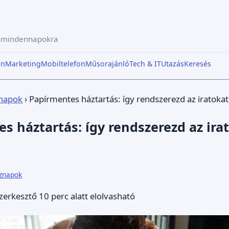
a mindennapokra
in
Marketing
Mobiltelefon
Műsorajánló
Tech & IT
Utazás
Keresés
napok
›
Papírmentes háztartás: így rendszerezd az iratokat 
s háztartás: így rendszerezd az ira
znapok
zerkesztő
10 perc alatt elolvasható