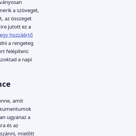
átványosan
erik a szöveget,
t, az összeget
re jutott ez a
egy hozzáértő
dni a rengeteg
t felépíteni:
szoktad a napi
nce
enne, amit
 dokumentumok
an ugyanaz a
ra és az
 szánni, mielőtt