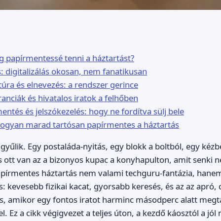
g papírmentessé tenni a háztartást?
s: digitalizálás okosan, nem fanatikusan
úra és elnevezés: a rendszer gerince
anciák és hivatalos iratok a felhőben
entés és jelszókezelés: hogy ne fordítva sülj bele
 hogyan marad tartósan papírmentes a háztartás
gyűlik. Egy postaláda-nyitás, egy blokk a boltból, egy kéz
s ott van az a bizonyos kupac a konyhapulton, amit senki
apírmentes háztartás nem valami techguru-fantázia, hane
: kevesebb fizikai kacat, gyorsabb keresés, és az az apró, 
 amikor egy fontos iratot harminc másodperc alatt megta
el. Ez a cikk végigvezet a teljes úton, a kezdő káosztól a jó