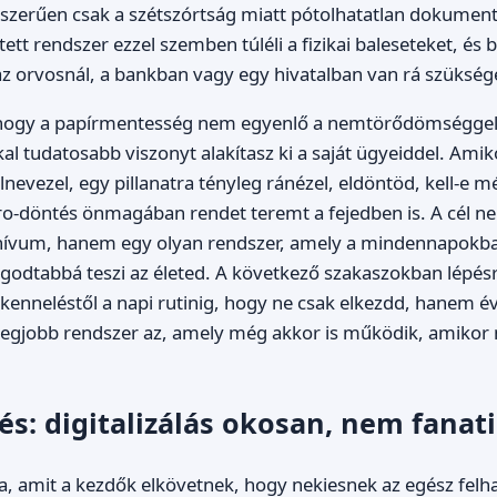
yszerűen csak a szétszórtság miatt pótolhatatlan dokumen
tett rendszer ezzel szemben túléli a fizikai baleseteket, é
az orvosnál, a bankban vagy egy hivatalban van rá szükség
, hogy a papírmentesség nem egyenlő a nemtörődömséggel
al tudatosabb viszonyt alakítasz ki a saját ügyeiddel. Amik
lnevezel, egy pillanatra tényleg ránézel, eldöntöd, kell-e m
kro-döntés önmagában rendet teremt a fejedben is. A cél ne
archívum, hanem egy olyan rendszer, amely a mindennapokb
odtabbá teszi az életed. A következő szakaszokban lépésr
szkenneléstől a napi rutinig, hogy ne csak elkezdd, hanem é
 legjobb rendszer az, amely még akkor is működik, amiko
pés: digitalizálás okosan, nem fana
, amit a kezdők elkövetnek, hogy nekiesnek az egész felh