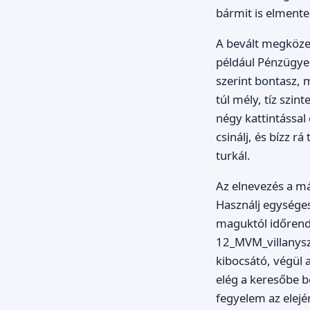
bármit is elmente
A bevált megközel
például Pénzügyek
szerint bontasz, m
túl mély, tíz szin
négy kattintással
csinálj, és bízz 
turkál.
Az elnevezés a má
Használj egységes
maguktól időrend
12_MVM_villanysz
kibocsátó, végül
elég a keresőbe be
fegyelem az elejé