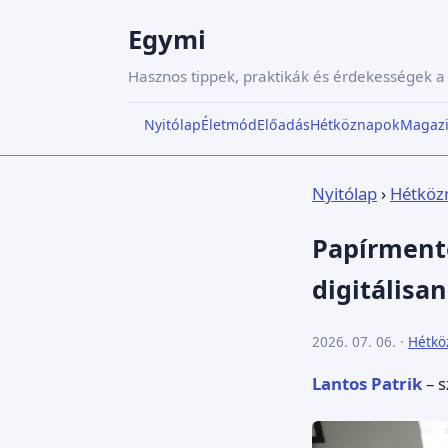
Egymi
Hasznos tippek, praktikák és érdekességek 
Nyitólap
Életmód
Előadás
Hétköznapok
Magaz
Nyitólap
›
Hétköz
Papírmente
digitálisan
2026. 07. 06. ·
Hétkö
Lantos Patrik
– s