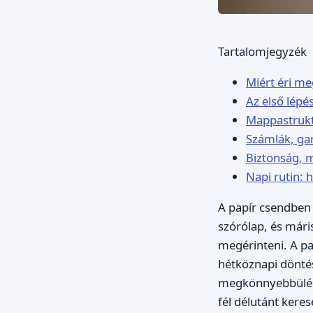
Tartalomjegyzék
Miért éri me
Az első lépé
Mappastrukt
Számlák, gar
Biztonság, m
Napi rutin:
A papír csendben 
szórólap, és mári
megérinteni. A p
hétköznapi döntés
megkönnyebbülés,
fél délutánt keres