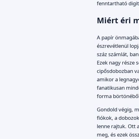
fenntartható digit
Miért éri 
A papír önmagába
észrevétlenül lopj
száz számlát, bank
Ezek nagy része s
cipősdobozban va
amikor a legnagy
fanatikusan minde
forma börtönéből,
Gondold végig, me
fiókok, a dobozok
lenne rajtuk. Ott 
meg, és ezek össz