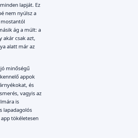
minden lapját. Ez
bbé nem nyúlsz a
: mostantól
másik ág a múlt: a
y akár csak azt,
ya alatt már az
 jó minőségű
szkennelő appok
 árnyékokat, és
ismerés, vagyis az
lmára is
s lapadagolós
ó app tökéletesen