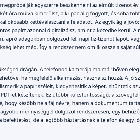
megpróbálják egyszerre beszkennelni az elmúlt tizenöt év 
 két óra múlva kimerülsz, a kupac alig fogyott, és soha tö
al okosabb kettéválasztani a feladatot. Az egyik ág a jövő
tos papírt azonnal digitalizálsz, amint a kezedbe kerül. A 
an, apró adagokban dolgozod fel, napi tíz-tizenöt lapot, vag
kség lehet még. Így a rendszer nem omlik össze a saját súl
zükséged drágán. A telefonod kamerája ma már bőven elég
lehetővé, ha megfelelő alkalmazást használsz hozzá. A jó 
smerik a papír széleit, kiegyenesítik a képet, eltüntetik az
PDF-et készítenek. Ez utóbbi kulcsfontosságú: a szövegfel
vé, hogy később ne a fájlnévre, hanem a dokumentum tarta
nagyobb mennyiséggel dolgozol rendszeresen, egy behúzó
 befektetést, de a legtöbb háztartásnak a telefon és egy j