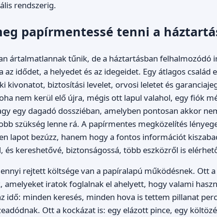
ális rendszerig.
meg papírmentessé tenni a háztartá
n ártalmatlannak tűnik, de a háztartásban felhalmozódó i
a az idődet, a helyedet és az idegeidet. Egy átlagos család 
i kivonatot, biztosítási levelet, orvosi leletet és garanciaje
oha nem kerül elő újra, mégis ott lapul valahol, egy fiók m
gy egy dagadó dossziéban, amelyben pontosan akkor nem
obb szükség lenne rá. A papírmentes megközelítés lényeg
n lapot bezúzz, hanem hogy a fontos információt kiszabadí
 és kereshetővé, biztonságossá, több eszközről is elérhet
nnyi rejtett költsége van a papíralapú működésnek. Ott a h
, amelyeket iratok foglalnak el ahelyett, hogy valami hasz
az idő: minden keresés, minden hova is tettem pillanat perce
eadódnak. Ott a kockázat is: egy elázott pince, egy költözé