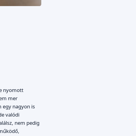
be nyomott
 nem mer
m egy nagyon is
de valódi
lálsz, nem pedig
l működő,