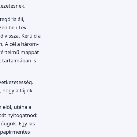
tkezetesnek.
egória áll,
zen belül év
d vissza. Kerüld a
n. A cél a három-
egyértelmű mappát
k tartalmában is
övetkezetesség.
 hogy a fájlok
elöl, utána a
pát nyitogatnod:
lőugrik. Egy kis
a papírmentes