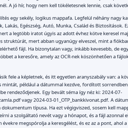
nél. A jó hír, hogy nem kell tökéletesnek lennie, csak köve
ítés egy sekély, logikus mappafa. Legfelül néhány nagy kat
, Lakás, Egészség, Autó, Munka, Család és Biztosítások. E
ert a legtöbb iratot úgyis az adott évhez kötve keresel maj
tes struktúrát, mert abban ugyanúgy elveszel, mint a fiókba
 elérhető fájl. Ha bizonytalan vagy, inkább kevesebb, de 
rá többet a keresőre, amely az OCR-nek köszönhetően a fájlo
sik fele a képletnek, és itt egyetlen aranyszabály van: a k
 mintát, például a dátummal kezdve, fordított sorrendben,
be rendeződjenek. Egy bevált séma így néz ki: 2024-07-
amla.pdf vagy 2024-03-01_OTP_bankkivonat.pdf. A dátum 
 a dokumentum típusa. Ha ezt végigviszed, sosem kell map
írni a szolgáltató nevét vagy a hónapot, és a fájl azonnal e
n évekre megspórolja a keresgélést, és ez az a pont, ahol 