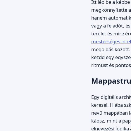
Itt lép be a képb
megkönnyítette a
hanem automatikus
vagy a feladót, és
terület és mire é
mesterséges intel
megoldás között. 
kezdd egy egysze
ritmust és ponto
Mappastruk
Egy digitális arc
keresel. Hiába sz
nevű mappában l
káosz, mint a pa
elnevezési logika 