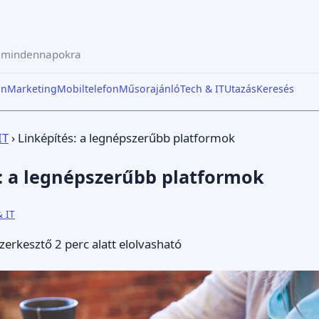
a mindennapokra
in
Marketing
Mobiltelefon
Műsorajánló
Tech & IT
Utazás
Keresés
IT
›
Linképítés: a legnépszerűbb platformok
: a legnépszerűbb platformok
& IT
zerkesztő
2 perc alatt elolvasható