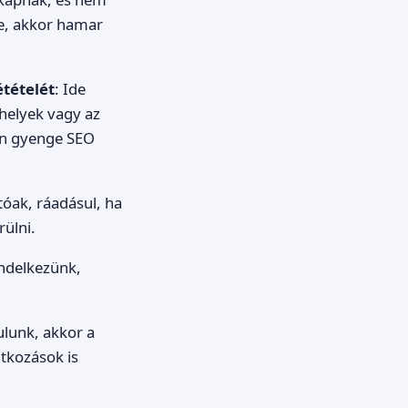
be, akkor hamar
étételét
: Ide
helyek vagy az
yon gyenge SEO
tóak, ráadásul, ha
ülni.
endelkezünk,
lunk, akkor a
tkozások is