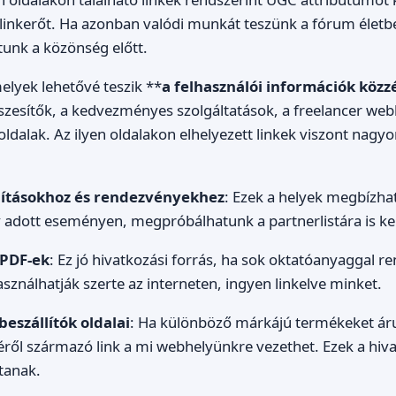
 linkerőt. Ha azonban valódi munkát teszünk a fórum élet
tunk a közönség előtt.
lyek lehetővé teszik **
a felhasználói információk közz
szesítők, a kedvezményes szolgáltatások, a freelancer web
oldalak. Az ilyen oldalakon elhelyezett linkek viszont nag
lításokhoz és rendezvényekhez
: Ezek a helyek megbízha
 adott eseményen, megpróbálhatunk a partnerlistára is ker
 PDF-ek
: Ez jó hivatkozási forrás, ha sok oktatóanyaggal r
asználhatják szerte az interneten, ingyen linkelve minket.
eszállítók oldalai
: Ha különböző márkájú termékeket áru
ől származó link a mi webhelyünkre vezethet. Ezek a hiva
tanak.