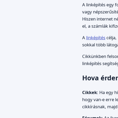
A linképítés egy f
vagy népszerűsítés
Hiszen internet n
el, a számlák kifi
A
linképítés
célja,
sokkal több látog
Cikkünkben felso
linképítés segítsé
Hova érdem
Cikkek
: Ha egy h
hogy van-e erre l
cikkírásnak, majd
Fórumok
: Az ily