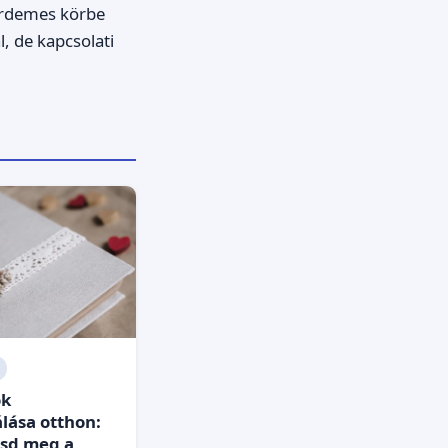
 Érdemes körbe
l, de kapcsolati
ók
álása otthon:
sd meg a