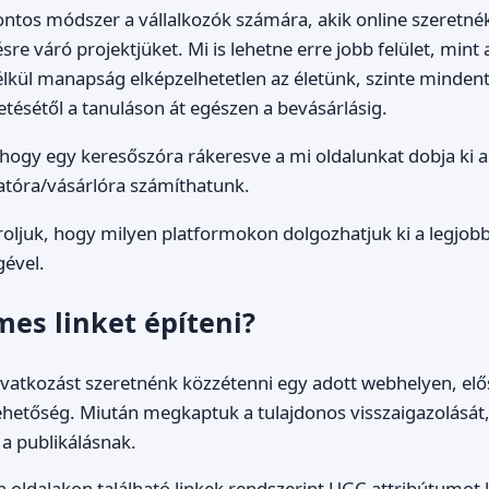
ontos módszer a vállalkozók számára, akik online szeretnék 
re váró projektjüket. Mi is lehetne erre jobb felület, mint 
élkül manapság elképzelhetetlen az életünk, szinte minden
zetésétől a tanuláson át egészen a bevásárlásig.
 hogy egy keresőszóra rákeresve a mi oldalunkat dobja ki 
atóra/vásárlóra számíthatunk.
roljuk, hogy milyen platformokon dolgozhatjuk ki a legjo
gével.
es linket építeni?
ivatkozást szeretnénk közzétenni egy adott webhelyen, elős
ehetőség. Miután megkaptuk a tulajdonos visszaigazolását,
 a publikálásnak.
en oldalakon található linkek rendszerint UGC attribútumo