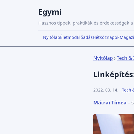
Egymi
Hasznos tippek, praktikák és érdekességek 
Nyitólap
Életmód
Előadás
Hétköznapok
Magaz
Nyitólap
›
Tech & 
Linképítés
2022. 03. 14. ·
Tech 
Mátrai Tímea
– s