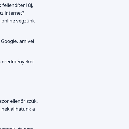
fellendíteni új,
az internet?
t online végzünk
a Google, amivel
bb eredményeket
zör ellenőrizzük,
 nekiállhatunk a
t kapnak, és nem