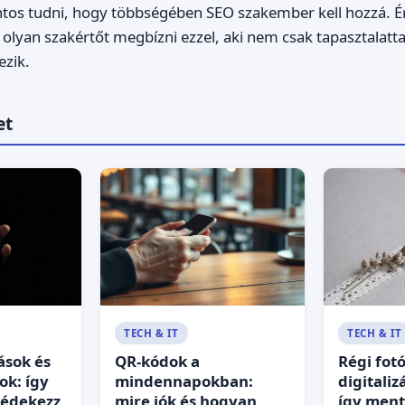
fontos tudni, hogy többségében SEO szakember kell hozzá.
 olyan szakértőt megbízni ezzel, aki nem csak tapasztalatta
ezik.
et
TECH & IT
TECH & IT
ások és
QR-kódok a
Régi fot
ok: így
mindennapokban:
digitaliz
védekezz
mire jók és hogyan
így ment