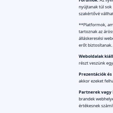
nyújtanak túl sok
szakértővé vállha
**Platformok, ame
tartoznak az árös
álláskeresési web
erőt biztosítanak.
Weboldalak kiál
részt veszünk egy
Prezentációk és
akkor ezeket felh
Partnerek vagy b
brandek webhelyér
értékesnek számí