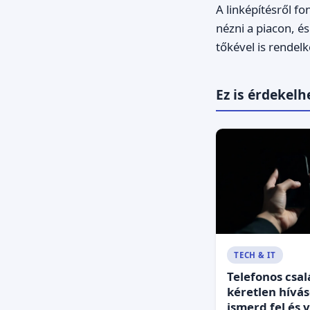
A linképítésről 
nézni a piacon, és
tőkével is rendelk
Ez is érdekelh
TECH & IT
Telefonos csal
kéretlen hívás
ismerd fel és 