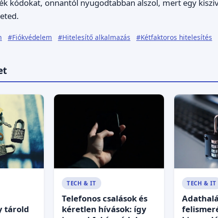
lék kódokat, onnantól nyugodtabban alszol, mert egy kiszi
leted.
m
#Fiókvédelem
#Hitelesítő alkalmazás
#Kétfaktoros hitelesítés
et
TECH & IT
TECH & IT
Telefonos csalások és
Adathalá
y tárold
kéretlen hívások: így
felismer