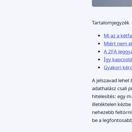
Tartalomjegyzék
Mi az a kétfa
Miért nem e
A 2FA leggya
Így kapcsold
Gyakori kérd
A jelszavad lehet
adathalász csali p
hitelesítés: egy 
illetéktelen kézbe
nehezebb feltörni
be a legfontosabb