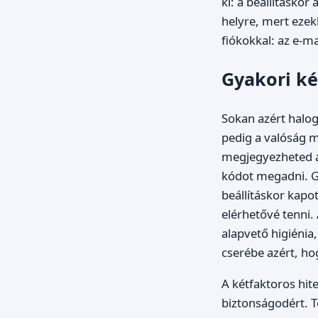
ki: a beállításkor
helyre, mert ezek
fiókokkal: az e-ma
Gyakori ké
Sokan azért halog
pedig a valóság m
megjegyezheted a
kódot megadni. Gy
beállításkor kapo
elérhetővé tenni.
alapvető higiéni
cserébe azért, hog
A kétfaktoros hite
biztonságodért. Te