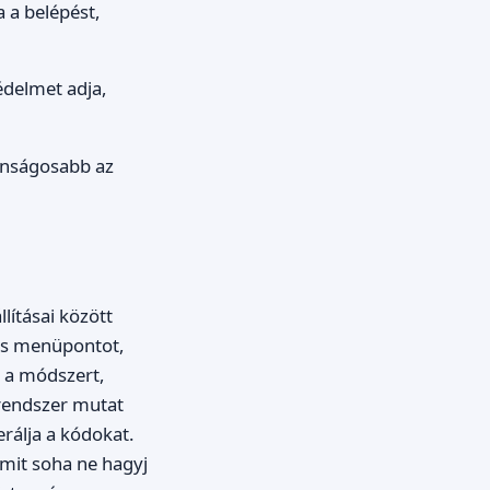
a a belépést,
édelmet adja,
tonságosabb az
lításai között
zés menüpontot,
i a módszert,
A rendszer mutat
rálja a kódokat.
amit soha ne hagyj