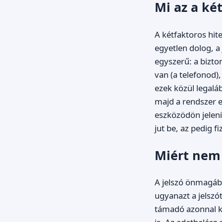
Mi az a ké
A kétfaktoros hite
egyetlen dolog, a
egyszerű: a bizto
van (a telefonod)
ezek közül legalá
majd a rendszer e
eszközödön jeleni
jut be, az pedig fi
Miért nem
A jelszó önmagáb
ugyanazt a jelszót
támadó azonnal ki