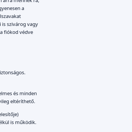
en arra mennek rá,
egyenesen a
lszavakat
 is szivárog vagy
 a fiókod védve
iztonságos.
yelmes és minden
leg eltéríthető.
lesítője)
lkül is működik.