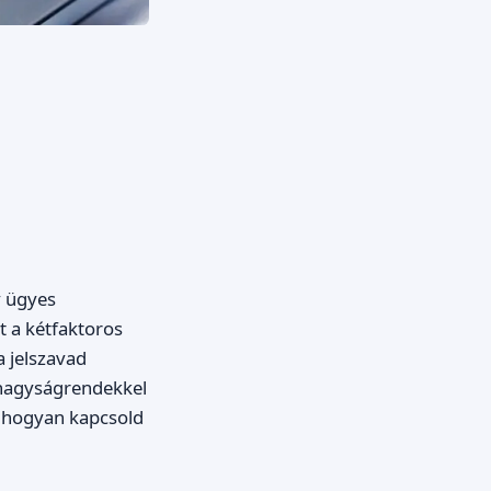
y ügyes
t a kétfaktoros
a jelszavad
ól nagyságrendekkel
s hogyan kapcsold