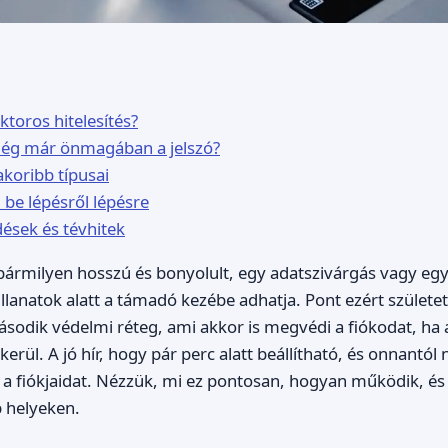
ktoros hitelesítés?
lég már önmagában a jelszó?
koribb típusai
 be lépésről lépésre
ések és tévhitek
 bármilyen hosszú és bonyolult, egy adatszivárgás vagy eg
illanatok alatt a támadó kezébe adhatja. Pont ezért születet
második védelmi réteg, ami akkor is megvédi a fiókodat, ha 
 kerül. A jó hír, hogy pár perc alatt beállítható, és onnant
 a fiókjaidat. Nézzük, mi ez pontosan, hogyan működik, é
 helyeken.