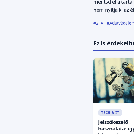
mentsd el a tarta
nem nyitja ki az é
#2FA
#Adatvédele
Ez is érdekelh
TECH & IT
Jelszókezelő
használata: íg