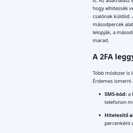
is. Az adathalász
hogy elhitessék v
csalónak küldöd.
másodpercek alatt
lelopják, a másod
marad.
A 2FA legg
Több módszer is 
Érdemes ismerni 
SMS-kód:
a 
telefonon mű
Hitelesítő 
percenként ú