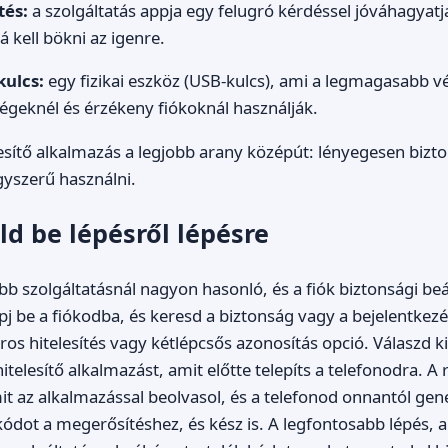
tés:
a szolgáltatás appja egy felugró kérdéssel jóváhagyatj
á kell bökni az igenre.
kulcs:
egy fizikai eszköz (USB-kulcs), ami a legmagasabb v
égeknél és érzékeny fiókoknál használják.
esítő alkalmazás a legjobb arany középút: lényegesen biz
yszerű használni.
ld be lépésről lépésre
öbb szolgáltatásnál nagyon hasonló, és a fiók biztonsági beál
lépj be a fiókodba, és keresd a biztonság vagy a bejelentke
oros hitelesítés vagy kétlépcsős azonosítás opció. Válaszd k
hitelesítő alkalmazást, amit előtte telepíts a telefonodra. 
t az alkalmazással beolvasol, és a telefonod onnantól gene
ódot a megerősítéshez, és kész is. A legfontosabb lépés, 