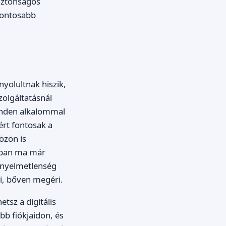
biztonságos
gfontosabb
yolultnak hiszik,
zolgáltatásnál
inden alkalommal
ért fontosak a
özön is
jában ma már
ényelmetlenség
ni, bőven megéri.
tsz a digitális
bb fiókjaidon, és