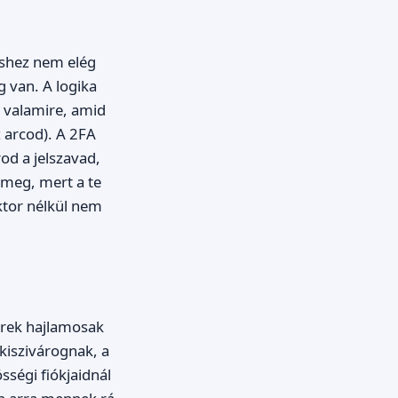
péshez nem elég
g van. A logika
, valamire, amid
 arcod). A 2FA
od a jelszavad,
 meg, mert a te
ktor nélkül nem
erek hajlamosak
 kiszivárognak, a
sségi fiókjaidnál