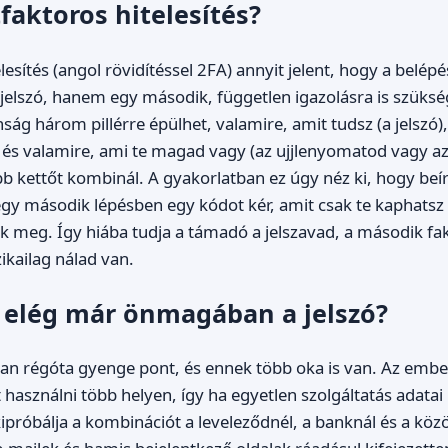
tfaktoros hitelesítés?
lesítés (angol rövidítéssel 2FA) annyit jelent, hogy a belé
 jelszó, hanem egy második, független igazolásra is szüksé
nság három pillérre épülhet, valamire, amit tudsz (a jelszó)
, és valamire, ami te magad vagy (az ujjlenyomatod vagy az
bb kettőt kombinál. A gyakorlatban ez úgy néz ki, hogy beír
gy második lépésben egy kódot kér, amit csak te kaphatsz
k meg. Így hiába tudja a támadó a jelszavad, a második fa
zikailag nálad van.
 elég már önmagában a jelszó?
an régóta gyenge pont, és ennek több oka is van. Az emb
 használni több helyen, így ha egyetlen szolgáltatás adatai
próbálja a kombinációt a leveleződnél, a banknál és a közö