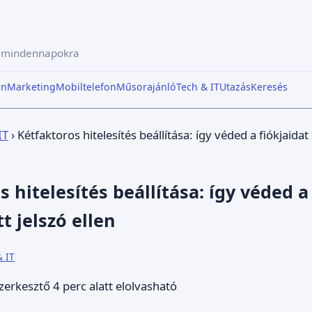
a mindennapokra
in
Marketing
Mobiltelefon
Műsorajánló
Tech & IT
Utazás
Keresés
IT
›
Kétfaktoros hitelesítés beállítása: így véded a fiókjaidat
 hitelesítés beállítása: így véded a
t jelszó ellen
& IT
zerkesztő
4 perc alatt elolvasható