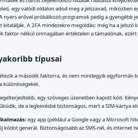
 e-mailek és hamis bejelentkező oldalak ráadásul kifejezett
eled, egy valódi oldalon adod meg a jelszavad, miközben 
 A nyers erővel próbálkozó programok pedig a gyengébb je
 kitalálják. A 2FA mindezekre megoldás: még ha a jelszó ki
ik faktor nélkül önmagában értéktelen a támadónak, ezért
yakoribb típusai
létezik a második faktorra, és nem mindegyik egyformán b
a különbségeket.
legelterjedtebb, egy szöveges üzenetben kapott kód. Kén
ködik, de a legkevésbé biztonságos, mert a SIM-kártya elvi
alkalmazás:
egy app (például a Google vagy a Microsoft hite
j kódot generál. Biztonságosabb az SMS-nél, és internet né