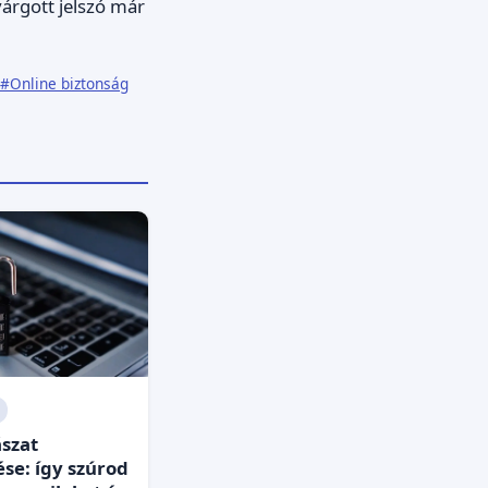
várgott jelszó már
#Online biztonság
szat
ése: így szúrod