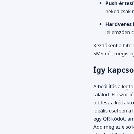
Push-értesí
neked csak r
Hardveres 
jellemzően c
Kezdőként a hitel
SMS-nél, mégis eg
Így kapcso
A beállítás a legt
találod. Először 
ott lesz a kétfakt
ideális esetben a 
egy QR-kódot, ami
Add meg az első k