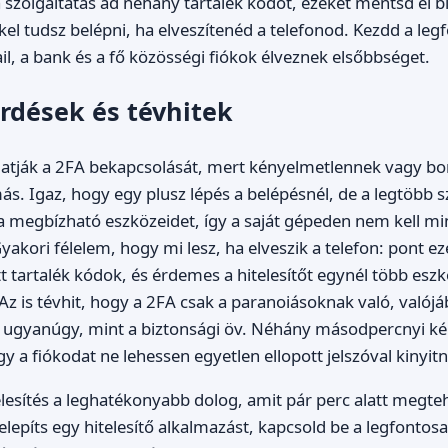
 a szolgáltatás ad néhány tartalék kódot, ezeket mentsd el 
kel tudsz belépni, ha elveszítenéd a telefonod. Kezdd a le
il, a bank és a fő közösségi fiókok élveznek elsőbbséget.
rdések és tévhitek
atják a 2FA bekapcsolását, mert kényelmetlennek vagy bon
ás. Igaz, hogy egy plusz lépés a belépésnél, de a legtöbb s
 megbízható eszközeidet, így a saját gépeden nem kell m
akori félelem, hogy mi lesz, ha elveszik a telefon: pont ez
tt tartalék kódok, és érdemes a hitelesítőt egynél több eszk
 Az is tévhit, hogy a 2FA csak a paranoiásoknak való, való
a, ugyanúgy, mint a biztonsági öv. Néhány másodpercnyi k
y a fiókodat ne lehessen egyetlen ellopott jelszóval kinyit
lesítés a leghatékonyabb dolog, amit pár perc alatt megtehe
lepíts egy hitelesítő alkalmazást, kapcsold be a legfontosa