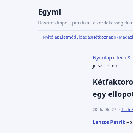
Egymi
Hasznos tippek, praktikák és érdekességek 
Nyitólap
Életmód
Előadás
Hétköznapok
Magaz
Nyitólap
›
Tech & 
jelszó ellen
Kétfaktoros
egy ellopot
2026. 06. 27. ·
Tech 
Lantos Patrik
– s