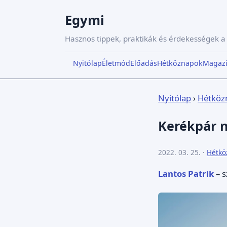
Egymi
Hasznos tippek, praktikák és érdekességek 
Nyitólap
Életmód
Előadás
Hétköznapok
Magaz
Nyitólap
›
Hétköz
Kerékpár n
2022. 03. 25. ·
Hétkö
Lantos Patrik
– s