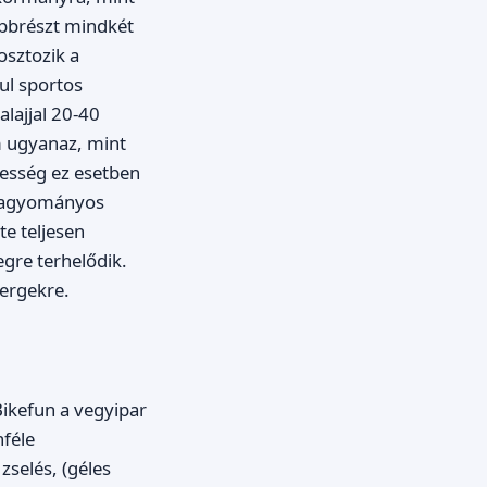
obbrészt mindkét
sztozik a
ul sportos
alajjal 20-40
m ugyanaz, mint
élesség ez esetben
 hagyományos
te teljesen
egre terhelődik.
yergekre.
 Bikefun a vegyipar
nféle
selés, (géles