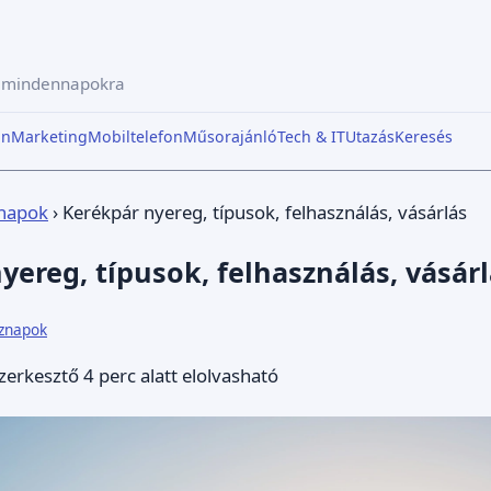
a mindennapokra
in
Marketing
Mobiltelefon
Műsorajánló
Tech & IT
Utazás
Keresés
napok
›
Kerékpár nyereg, típusok, felhasználás, vásárlás
yereg, típusok, felhasználás, vásár
znapok
zerkesztő
4 perc alatt elolvasható