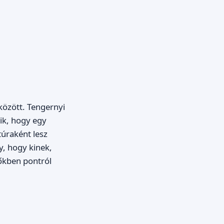
között. Tengernyi
lik, hogy egy
túraként lesz
, hogy kinek,
őkben pontról