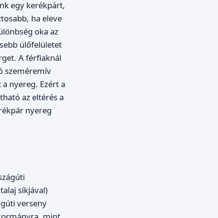
nk egy kerékpárt,
ztosabb, ha eleve
ülönbség oka az
sebb ülőfelületet
get. A férfiaknál
só szeméremív
 a nyereg. Ezért a
tható az eltérés a
erékpár nyereg
szágúti
alaj síkjával)
gúti verseny
kormányra, mint