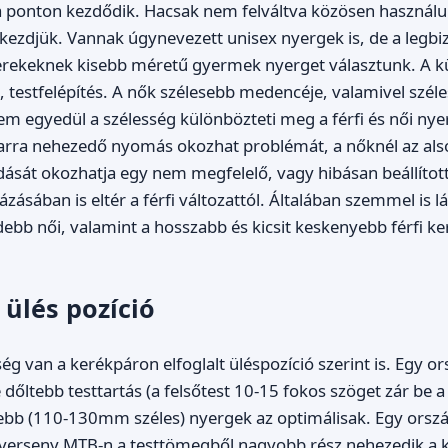
a ponton kezdődik. Hacsak nem felváltva közösen használu
l kezdjük. Vannak úgynevezett unisex nyergek is, de a legbi
yerekeknek kisebb méretű gyermek nyerget választunk. A k
, testfelépítés. A nők szélesebb medencéje, valamivel széle
m egyedül a szélesség különbözteti meg a férfi és női nyer
z arra nehezedő nyomás okozhat problémát, a nőknél az al
dását okozhatja egy nem megfelelő, vagy hibásan beállított
zásában is eltér a férfi változattól. Általában szemmel is lá
debb női, valamint a hosszabb és kicsit keskenyebb férfi k
 ülés pozíció
g van a kerékpáron elfoglalt üléspozíció szerint is. Egy or
dőltebb testtartás (a felsőtest 10-15 fokos szöget zár be a t
ebb (110-130mm széles) nyergek az optimálisak. Egy orszá
verseny MTB-n a testtömegből nagyobb rész nehezedik a 