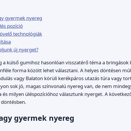
agy gyermek nyereg
lés pozíció
övelő technológiák
ítása
ljunk új nyerget?
g a külső gumihoz hasonlóan visszatérő téma a bringások 
önféle forma között lehet választani. A helyes döntésen mú
dulás vagy Balaton körüli kerékpáros utazás túra vagy tor
yon sok jó, magas színvonalú nyereg van, de nem mindegy
 és milyen üléspozícióhoz választunk nyerget. A következ
a döntésben.
 vagy gyermek nyereg