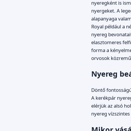
nyeregként is ism
nyergeket. A lege
alapanyaga valami
Royal például a n
nyereg bevonatait
elasztomeres felf
forma a kényelme
orvosok közreműkö
Nyereg beá
Döntő fontosságú 
A kerékpár nyereg
elérjük az alsó ho
nyereg vízszintes 
Mikor vásá