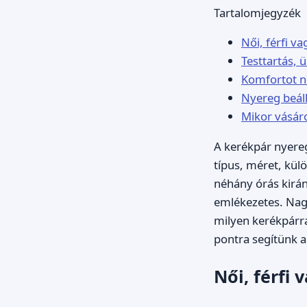
Tartalomjegyzék
Női, férfi v
Testtartás, ü
Komfortot n
Nyereg beáll
Mikor vásáro
A kerékpár nyere
típus, méret, kül
néhány órás kirán
emlékezetes. Nag
milyen kerékpárra
pontra segítünk 
Női, férfi