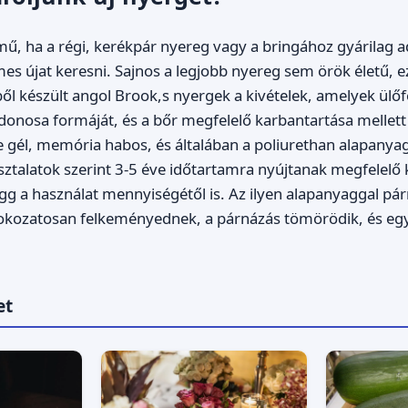
mű, ha a régi, kerékpár nyereg vagy a bringához gyárilag 
s újat keresni. Sajnos a legjobb nyereg sem örök életű, ez
ől készült angol Brook,s nyergek a kivételek, amelyek ülőf
ajdonosa formáját, és a bőr megfelelő karbantartása mellett
e gél, memória habos, és általában a poliurethan alapanya
ztalatok szerint 3-5 éve időtartamra nyújtanak megfelelő
g a használat mennyiségétől is. Az ilyen alapanyaggal pá
fokozatosan felkeményednek, a párnázás tömörödik, és egy
et