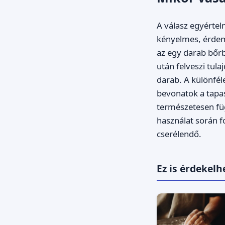
A válasz egyértel
kényelmes, érdeme
az egy darab bőrb
után felveszi tul
darab. A különfél
bevonatok a tapas
természetesen füg
használat során 
cserélendő.
Ez is érdekelh