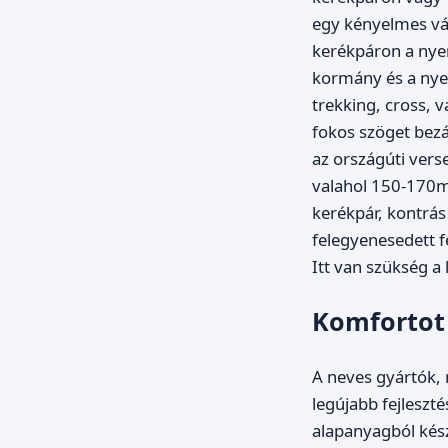
egy kényelmes vá
kerékpáron a nye
kormány és a nyer
trekking, cross, 
fokos szöget bezá
az országúti vers
valahol 150-170mm
kerékpár, kontrás
felegyenesedett fe
Itt van szükség a
Komfortot
A neves gyártók, m
legújabb fejleszt
alapanyagból kész