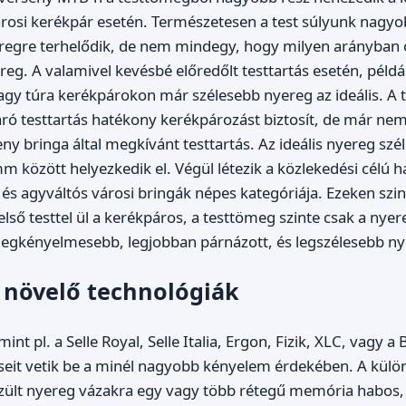
rosi kerékpár esetén. Természetesen a test súlyunk nagy
regre terhelődik, de nem mindegy, hogy milyen arányban o
eg. A valamivel kevésbé előredőlt testtartás esetén, példá
vagy túra kerékpárokon már szélesebb nyereg az ideális. A t
ró testtartás hatékony kerékpározást biztosít, de már ne
eny bringa által megkívánt testtartás. Az ideális nyereg sz
 között helyezkedik el. Végül létezik a közlekedési célú
 és agyváltós városi bringák népes kategóriája. Ezeken szin
lső testtel ül a kerékpáros, a testtömeg szinte csak a nyer
 legkényelmesebb, legjobban párnázott, és legszélesebb n
 növelő technológiák
int pl. a Selle Royal, Selle Italia, Ergon, Fizik, XLC, vagy a
éseit vetik be a minél nagyobb kényelem érdekében. A külö
ült nyereg vázakra egy vagy több rétegű memória habos, z