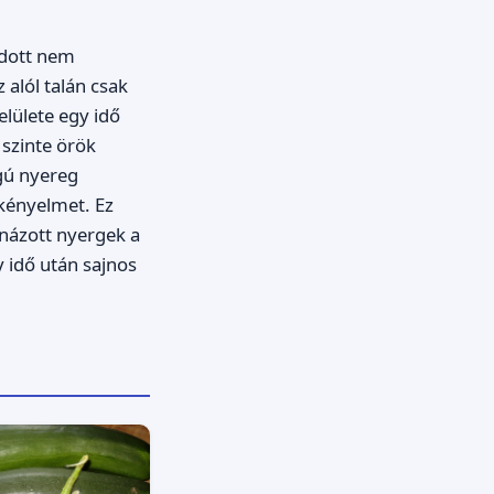
adott nem
 alól talán csak
elülete egy idő
 szinte örök
gú nyereg
 kényelmet. Ez
rnázott nyergek a
 idő után sajnos