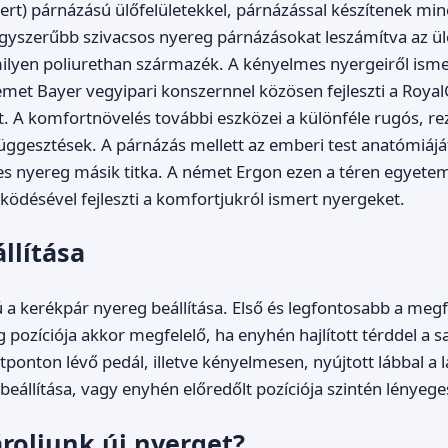
ert) párnázású ülőfelületekkel, párnázással készítenek m
gyszerűbb szivacsos nyereg párnázásokat leszámítva az ül
lyen poliurethan származék. A kényelmes nyergeiről ismer
émet Bayer vegyipari konszernnel közösen fejleszti a Roya
. A komfortnövelés további eszközei a különféle rugós, re
üggesztések. A párnázás mellett az emberi test anatómiáj
s nyereg másik titka. A német Ergon ezen a téren egyetem
désével fejleszti a komfortjukról ismert nyergeket.
llítása
a kerékpár nyereg beállítása. Első és legfontosabb a meg
 pozíciója akkor megfelelő, ha enyhén hajlított térddel a s
ltponton lévő pedál, illetve kényelmesen, nyújtott lábbal a 
beállítása, vagy enyhén előredőlt pozíciója szintén lényege
roljunk új nyerget?