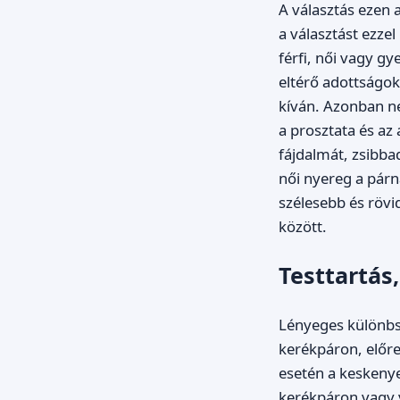
A választás ezen 
a választást ezze
férfi, női vagy g
eltérő adottságok
kíván. Azonban ne
a prosztata és a
fájdalmát, zsibba
női nyereg a párná
szélesebb és rövi
között.
Testtartás,
Lényeges különbsé
kerékpáron, előre 
esetén a keskeny
kerékpáron vagy 