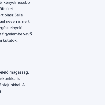
inél kényelmesebb
őfelület
t olasz Selle
lGel néven ismert
zgést elnyelő
át figyelembe vevő
i kutatók,
felelő magasság.
arkunkkal is
lábfejünkkel. A
s.