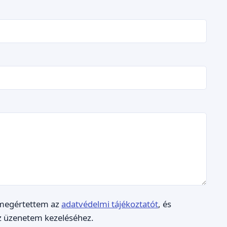
 megértettem az
adatvédelmi tájékoztatót
, és
z üzenetem kezeléséhez.