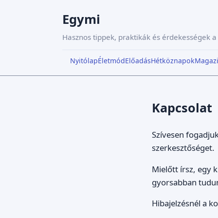
Egymi
Hasznos tippek, praktikák és érdekességek 
Nyitólap
Életmód
Előadás
Hétköznapok
Magaz
Kapcsolat
Szívesen fogadjuk
szerkesztőséget.
Mielőtt írsz, egy
gyorsabban tudun
Hibajelzésnél a k