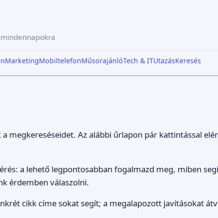
a mindennapokra
in
Marketing
Mobiltelefon
Műsorajánló
Tech & IT
Utazás
Keresés
 a megkereséseidet. Az alábbi űrlapon pár kattintással elé
 kérés: a lehető legpontosabban fogalmazd meg, miben segí
k érdemben válaszolni.
onkrét cikk címe sokat segít; a megalapozott javításokat átv