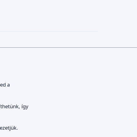
red a
thetünk, így
ezetjük.