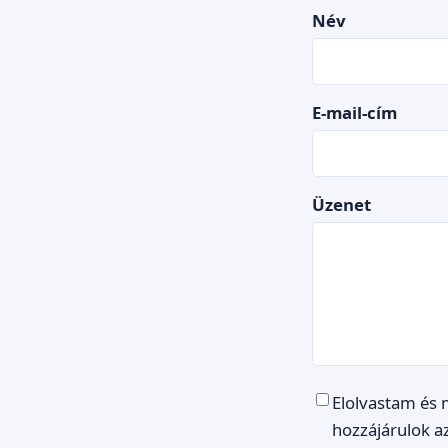
Név
E-mail-cím
Üzenet
Elolvastam és
hozzájárulok a