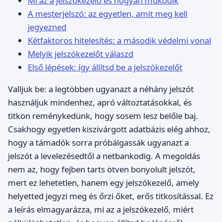
Mi az a jelszókezelő és hogyan működik
A mesterjelszó: az egyetlen, amit meg kell
jegyezned
Kétfaktoros hitelesítés: a második védelmi vonal
Melyik jelszókezelőt válaszd
Első lépések: így állítsd be a jelszókezelőt
Valljuk be: a legtöbben ugyanazt a néhány jelszót
használjuk mindenhez, apró változtatásokkal, és
titkon reménykedünk, hogy sosem lesz belőle baj.
Csakhogy egyetlen kiszivárgott adatbázis elég ahhoz,
hogy a támadók sorra próbálgassák ugyanazt a
jelszót a levelezésedtől a netbankodig. A megoldás
nem az, hogy fejben tarts ötven bonyolult jelszót,
mert ez lehetetlen, hanem egy jelszókezelő, amely
helyetted jegyzi meg és őrzi őket, erős titkosítással. Ez
a leírás elmagyarázza, mi az a jelszókezelő, miért