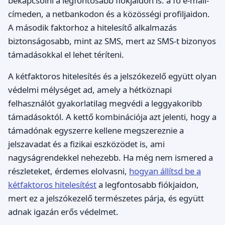
bekapcsolni a legfontosabb fiókjaidon is: a fő e-mail-
címeden, a netbankodon és a közösségi profiljaidon.
A második faktorhoz a hitelesítő alkalmazás
biztonságosabb, mint az SMS, mert az SMS-t bizonyos
támadásokkal el lehet téríteni.
A kétfaktoros hitelesítés és a jelszókezelő együtt olyan
védelmi mélységet ad, amely a hétköznapi
felhasználót gyakorlatilag megvédi a leggyakoribb
támadásoktól. A kettő kombinációja azt jelenti, hogy a
támadónak egyszerre kellene megszereznie a
jelszavadat és a fizikai eszközödet is, ami
nagyságrendekkel nehezebb. Ha még nem ismered a
részleteket, érdemes elolvasni,
hogyan állítsd be a
kétfaktoros hitelesítést
a legfontosabb fiókjaidon,
mert ez a jelszókezelő természetes párja, és együtt
adnak igazán erős védelmet.