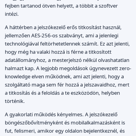
fejben tartanod ötven helyett, a többit a szoftver
intézi.
A háttérben a jelszókezelő erős titkosítást használ,
jellemzően AES-256-os szabványt, ami a jelenlegi
technológiával feltörhetetlennek számít. Ez azt jelenti,
hogy még ha valaki hozzá is férne a titkosított
adatállományhoz, a mesterjelszó nélkül olvashatatlan
halmazt kap. A legjobb megoldások úgynevezett zero-
knowledge elven működnek, ami azt jelenti, hogy a
szolgáltató maga sem fér hozzá a jelszavaidhoz, mert
a titkosítás és a feloldás a te eszközödön, helyben
történik.
A gyakorlati működés kényelmes. A jelszókezelő
böngészőbővítményként és mobilalkalmazásként is
fut, felismeri, amikor egy oldalon bejelentkeznél, és