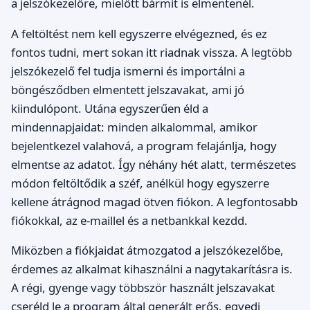
a jelszókezelőre, mielőtt bármit is elmentenél.
A feltöltést nem kell egyszerre elvégezned, és ez
fontos tudni, mert sokan itt riadnak vissza. A legtöbb
jelszókezelő fel tudja ismerni és importálni a
böngésződben elmentett jelszavakat, ami jó
kiindulópont. Utána egyszerűen éld a
mindennapjaidat: minden alkalommal, amikor
bejelentkezel valahová, a program felajánlja, hogy
elmentse az adatot. Így néhány hét alatt, természetes
módon feltöltődik a széf, anélkül hogy egyszerre
kellene átrágnod magad ötven fiókon. A legfontosabb
fiókokkal, az e-maillel és a netbankkal kezdd.
Miközben a fiókjaidat átmozgatod a jelszókezelőbe,
érdemes az alkalmat kihasználni a nagytakarításra is.
A régi, gyenge vagy többször használt jelszavakat
cseréld le a program által generált erős, egyedi