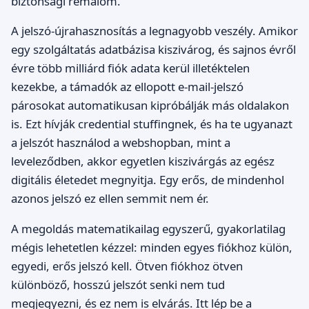
biztonsági rémálom.
A jelszó-újrahasznosítás a legnagyobb veszély. Amikor
egy szolgáltatás adatbázisa kiszivárog, és sajnos évről
évre több milliárd fiók adata kerül illetéktelen
kezekbe, a támadók az ellopott e-mail-jelszó
párosokat automatikusan kipróbálják más oldalakon
is. Ezt hívják credential stuffingnek, és ha te ugyanazt
a jelszót használod a webshopban, mint a
leveleződben, akkor egyetlen kiszivárgás az egész
digitális életedet megnyitja. Egy erős, de mindenhol
azonos jelszó ez ellen semmit nem ér.
A megoldás matematikailag egyszerű, gyakorlatilag
mégis lehetetlen kézzel: minden egyes fiókhoz külön,
egyedi, erős jelszó kell. Ötven fiókhoz ötven
különböző, hosszú jelszót senki nem tud
megjegyezni, és ez nem is elvárás. Itt lép be a