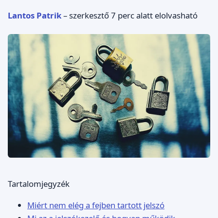
Lantos Patrik
– szerkesztő
7 perc alatt elolvasható
Tartalomjegyzék
Miért nem elég a fejben tartott jelszó