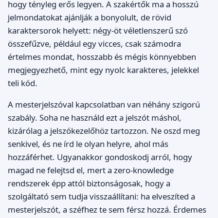
hogy tényleg erős legyen. A szakértők ma a hosszú
jelmondatokat ajánlják a bonyolult, de rövid
karaktersorok helyett: négy-öt véletlenszerű szó
összefűzve, például egy vicces, csak számodra
értelmes mondat, hosszabb és mégis könnyebben
megjegyezhető, mint egy nyolc karakteres, jelekkel
teli kód.
A mesterjelszóval kapcsolatban van néhány szigorú
szabály. Soha ne használd ezt a jelszót máshol,
kizárólag a jelszókezelőhöz tartozzon. Ne oszd meg
senkivel, és ne írd le olyan helyre, ahol más
hozzáférhet. Ugyanakkor gondoskodj arról, hogy
magad ne felejtsd el, mert a zero-knowledge
rendszerek épp attól biztonságosak, hogy a
szolgáltató sem tudja visszaállítani: ha elveszíted a
mesterjelszót, a széfhez te sem férsz hozzá. Érdemes