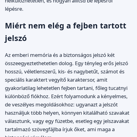
nélkülözhetetlen, és hogyan állítsd be lépésről
lépésre.
Miért nem elég a fejben tartott
jelszó
Az emberi memória és a biztonságos jelszó két
összeegyeztethetetlen dolog. Egy tényleg erős jelszó
hosszú, véletlenszerű, kis- és nagybetűt, számot és
speciális karaktert vegyítő karaktersor, amit
gyakorlatilag lehetetlen fejben tartani, főleg tucatnyi
különböző fiókhoz. Ezért folyamodunk a kényelmes,
de veszélyes megoldásokhoz: ugyanazt a jelszót
használjuk több helyen, könnyen kitalálható szavakat
választunk, vagy egy füzetbe, esetleg egy jelszavakat
tartalmazó szövegfájlba írjuk őket, ami maga a