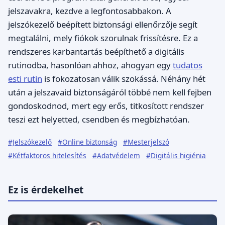
jelszavakra, kezdve a legfontosabbakon. A
jelszókezelő beépített biztonsági ellenőrzője segít
megtalálni, mely fiókok szorulnak frissítésre. Ez a
rendszeres karbantartás beépíthető a digitális
rutinodba, hasonlóan ahhoz, ahogyan egy
tudatos
esti rutin
is fokozatosan válik szokássá. Néhány hét
után a jelszavaid biztonságáról többé nem kell fejben
gondoskodnod, mert egy erős, titkosított rendszer
teszi ezt helyetted, csendben és megbízhatóan.
#Jelszókezelő
#Online biztonság
#Mesterjelszó
#Kétfaktoros hitelesítés
#Adatvédelem
#Digitális higiénia
Ez is érdekelhet