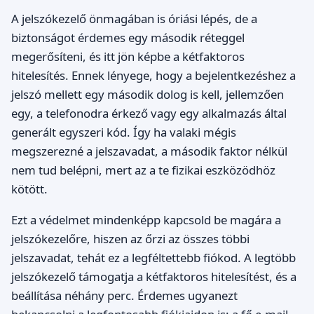
A jelszókezelő önmagában is óriási lépés, de a
biztonságot érdemes egy második réteggel
megerősíteni, és itt jön képbe a kétfaktoros
hitelesítés. Ennek lényege, hogy a bejelentkezéshez a
jelszó mellett egy második dolog is kell, jellemzően
egy, a telefonodra érkező vagy egy alkalmazás által
generált egyszeri kód. Így ha valaki mégis
megszerezné a jelszavadat, a második faktor nélkül
nem tud belépni, mert az a te fizikai eszközödhöz
kötött.
Ezt a védelmet mindenképp kapcsold be magára a
jelszókezelőre, hiszen az őrzi az összes többi
jelszavadat, tehát ez a legféltettebb fiókod. A legtöbb
jelszókezelő támogatja a kétfaktoros hitelesítést, és a
beállítása néhány perc. Érdemes ugyanezt