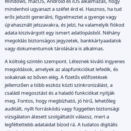
Windows, macOS, Android és iOS alkalmazás, hogy
mindenhol ugyanazt a széfet érd el. Hasznos, ha tud
erős jelszót generálni, figyelmeztet a gyenge vagy
újrahasznált jelszavakra, és jelzi, ha valamelyik fiókod
adata kiszivárgott egy ismert adatlopásból. Néhány
megoldás biztonságos jegyzetek, bankkártyaadatok
vagy dokumentumok tárolására is alkalmas.
A költség szintén szempont. Léteznek kiváló ingyenes
megoldások, amelyek az alapfunkciókat lefedik, és
sokaknak ez bőven elég. A fizetős előfizetések
jellemzően a több eszköz közti szinkronizálást, a
családi megosztást és a haladó funkciókat nyitják
meg. Fontos, hogy megbízható, jó hírű, lehetőleg
auditált, nyílt forráskódú vagy független biztonsági
vizsgálaton átesett szolgáltatót válassz, mert a
legféltettebb adataidat bízod rá. A tudatos digitális