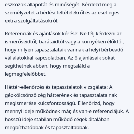
eszközök állapotát és minőségét. Kérdezd meg a
személyzetet a bérlési feltételekről és az esetleges
extra szolgáltatásokról.
Referenciák és ajánlások kérése: Ne félj kérdezni az
ismerőseidtől, barátaidtól vagy a környéken élőktől,
hogy milyen tapasztalataik vannak a helyi bérbeadó
vállalatokkal kapcsolatban. Az ő ajánlásaik sokat
segíthetnek abban, hogy megtaláld a
legmegfelelőbbet.
Háttér-ellenőrzés és tapasztalatok vizsgálata: A
gépkölcsönző cég hátterének és tapasztalatainak
megismerése kulcsfontosságú. Ellenőrizd, hogy
mennyi ideje működnek már, és van-e referenciájuk. A
hosszú ideje stabilan működő cégek általában
megbízhatóbbak és tapasztaltabbak.