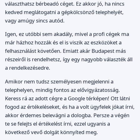
választhatsz bérbeadó céget. Ez akkor jó, ha nincs
kedved meglátogatni a gépkölcsönző telephelyét,
vagy amúgy sincs autód.
Igen, ez utóbbi sem akadály, mivel a profi cégek ma
már házhoz hozzák és el is viszik az eszközöket a
felhasználást követően. Emiatt akár Budapest más
részeiről is rendelhetsz, így egy nagyobb választék áll
a rendelkezésedre.
Amikor nem tudsz személyesen megjelenni a
telephelyen, mindig fontos az elővigyázatosság.
Keress rá az adott cégre a Google térképen! Ott látni
fogod az értékeléseket, és ha a volt ügyfelek jókat írni,
akkor érdemes belevágni a dologba. Persze a végén
te se felejts el értékelést írni, ezzel ugyanis a
következő vevő dolgát könnyíted meg.