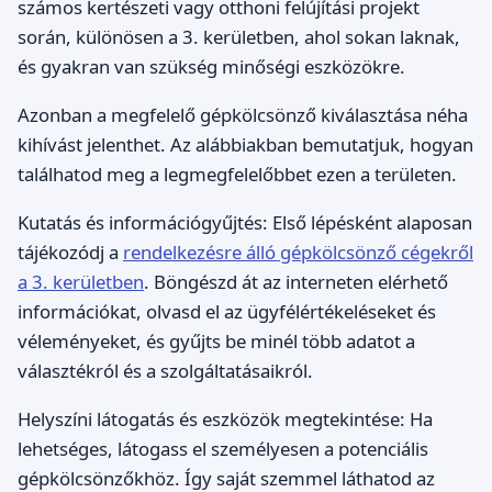
számos kertészeti vagy otthoni felújítási projekt
során, különösen a 3. kerületben, ahol sokan laknak,
és gyakran van szükség minőségi eszközökre.
Azonban a megfelelő gépkölcsönző kiválasztása néha
kihívást jelenthet. Az alábbiakban bemutatjuk, hogyan
találhatod meg a legmegfelelőbbet ezen a területen.
Kutatás és információgyűjtés: Első lépésként alaposan
tájékozódj a
rendelkezésre álló gépkölcsönző cégekről
a 3. kerületben
. Böngészd át az interneten elérhető
információkat, olvasd el az ügyfélértékeléseket és
véleményeket, és gyűjts be minél több adatot a
választékról és a szolgáltatásaikról.
Helyszíni látogatás és eszközök megtekintése: Ha
lehetséges, látogass el személyesen a potenciális
gépkölcsönzőkhöz. Így saját szemmel láthatod az