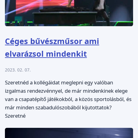
Céges bűvészműsor ami
elvarázsol mindenkit
2023. 02. 07.
Szeretnéd a kollégáidat meglepni egy valóban
izgalmas rendezvénnyel, de már mindenkinek elege
van a csapatépítő játékokból, a közös sportolásból, és
már minden szabadulószobából kijutottatok?
Szeretné