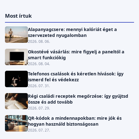
Most írtuk
Alapanyagcsere: mennyi kalóriát éget a
szervezeted nyugalomban
2026. 08. 06.
Okostévé vásárlás: mire figyelj a paneltől a
smart funkciókig
2026. 08. 04.
Telefonos csalások és kéretlen hívások: így
ismerd fel és védekezz
2026. 07. 31.
Régi családi receptek megőrzése: így gyűjtsd
össze és add tovább
2026. 07. 29.
QR-kódok a mindennapokban: mire jók és
hogyan használd biztonságosan
2026. 07. 27.