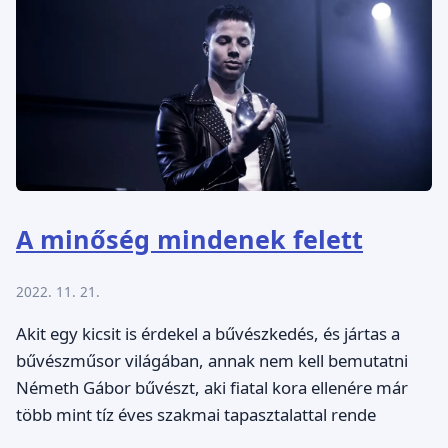
A minőség mindenek felett
2022. 11. 21.
Akit egy kicsit is érdekel a bűvészkedés, és jártas a
bűvészműsor világában, annak nem kell bemutatni
Németh Gábor bűvészt, aki fiatal kora ellenére már
több mint tíz éves szakmai tapasztalattal rende