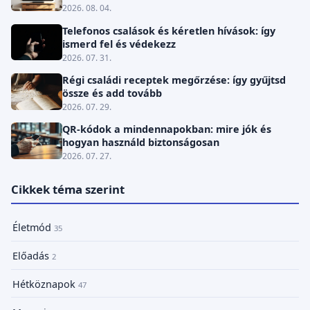
2026. 08. 04.
Telefonos csalások és kéretlen hívások: így
ismerd fel és védekezz
2026. 07. 31.
Régi családi receptek megőrzése: így gyűjtsd
össze és add tovább
2026. 07. 29.
QR-kódok a mindennapokban: mire jók és
hogyan használd biztonságosan
2026. 07. 27.
Cikkek téma szerint
Életmód
35
Előadás
2
Hétköznapok
47