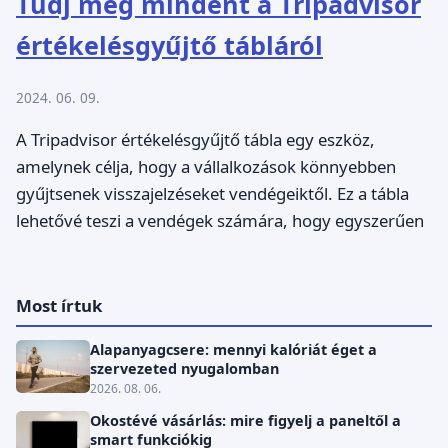
Tudj meg mindent a Tripadvisor
értékelésgyűjtő tábláról
2024. 06. 09.
A Tripadvisor értékelésgyűjtő tábla egy eszköz,
amelynek célja, hogy a vállalkozások könnyebben
gyűjtsenek visszajelzéseket vendégeiktől. Ez a tábla
lehetővé teszi a vendégek számára, hogy egyszerűen
Most írtuk
Alapanyagcsere: mennyi kalóriát éget a
szervezeted nyugalomban
2026. 08. 06.
Okostévé vásárlás: mire figyelj a paneltől a
smart funkciókig