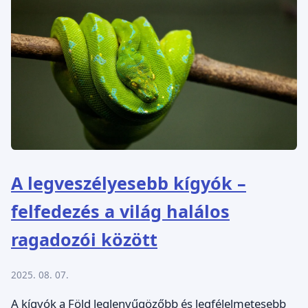
A legveszélyesebb kígyók –
felfedezés a világ halálos
ragadozói között
2025. 08. 07.
A kígyók a Föld leglenyűgözőbb és legfélelmetesebb