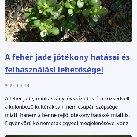
A fehér jade jótékony hatásai és
felhasználási lehetőségei
2025. 09. 14.
A fehér jade, mint ásvány, évszázadok óta közkedvelt
a különböző kultúrákban, nem csupán szépsége
miatt, hanem a benne rejlő jótékony hatások miatt is.
E gyönyörű kő nemcsak egyedi megjelenésével vonz