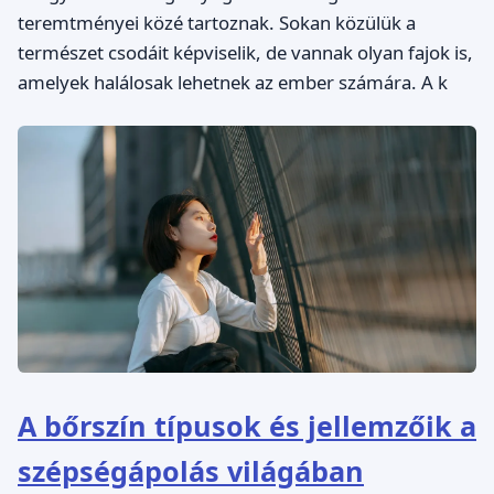
teremtményei közé tartoznak. Sokan közülük a
természet csodáit képviselik, de vannak olyan fajok is,
amelyek halálosak lehetnek az ember számára. A k
A bőrszín típusok és jellemzőik a
szépségápolás világában