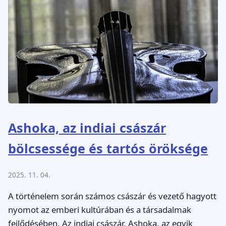
Ashoka, az indiai császár
bölcsessége és tartós öröksége
2025. 11. 04.
A történelem során számos császár és vezető hagyott
nyomot az emberi kultúrában és a társadalmak
fejlődésében. Az indiai császár, Ashoka, az egyik