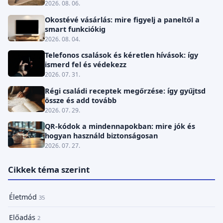
2026. 08. 06.
Okostévé vásárlás: mire figyelj a paneltől a
smart funkciókig
2026. 08. 04.
Telefonos csalások és kéretlen hívások: így
ismerd fel és védekezz
2026. 07. 31.
Régi családi receptek megőrzése: így gyűjtsd
össze és add tovább
2026. 07. 29.
QR-kódok a mindennapokban: mire jók és
hogyan használd biztonságosan
2026. 07. 27.
Cikkek téma szerint
Életmód
35
Előadás
2