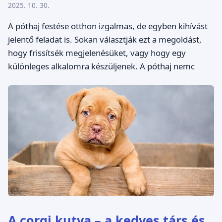
2025. 10. 30.
A póthaj festése otthon izgalmas, de egyben kihívást
jelentő feladat is. Sokan választják ezt a megoldást,
hogy frissítsék megjelenésüket, vagy hogy egy
különleges alkalomra készüljenek. A póthaj nemc
A corgi kutya – a kedves társ és