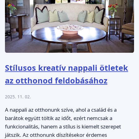
Stílusos kreatív nappali ötletek
az otthonod feldobásához
2025. 11. 02.
A nappali az otthonunk szíve, ahol a család és a
barátok együtt töltik az időt, ezért nemcsak a
funkcionalitás, hanem a stílus is kiemelt szerepet
játszik. Az otthonunk díszítésekor érdemes