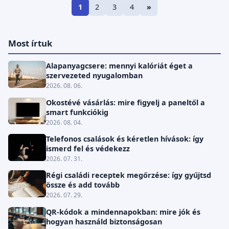
1
2
3
4
»
Most írtuk
Alapanyagcsere: mennyi kalóriát éget a
szervezeted nyugalomban
2026. 08. 06.
Okostévé vásárlás: mire figyelj a paneltől a
smart funkciókig
2026. 08. 04.
Telefonos csalások és kéretlen hívások: így
ismerd fel és védekezz
2026. 07. 31.
Régi családi receptek megőrzése: így gyűjtsd
össze és add tovább
2026. 07. 29.
QR-kódok a mindennapokban: mire jók és
hogyan használd biztonságosan