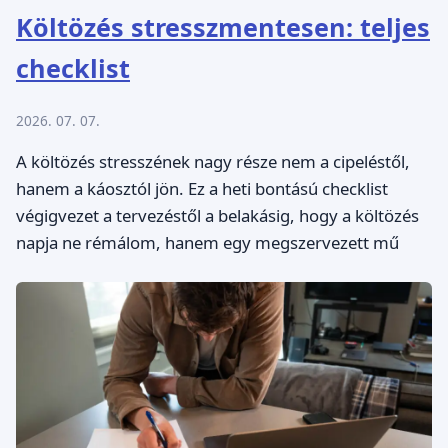
Költözés stresszmentesen: teljes
checklist
2026. 07. 07.
A költözés stresszének nagy része nem a cipeléstől,
hanem a káosztól jön. Ez a heti bontású checklist
végigvezet a tervezéstől a belakásig, hogy a költözés
napja ne rémálom, hanem egy megszervezett mű