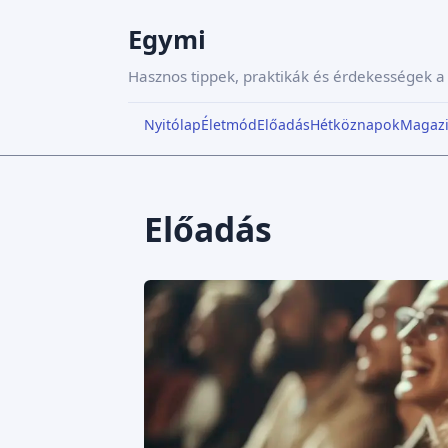
Egymi
Hasznos tippek, praktikák és érdekességek 
Nyitólap
Életmód
Előadás
Hétköznapok
Magaz
Előadás