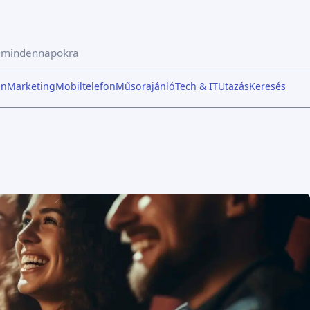
a mindennapokra
in
Marketing
Mobiltelefon
Műsorajánló
Tech & IT
Utazás
Keresés