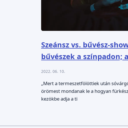
Szeánsz vs. bűvész-sho
bűvészek a színpadon; a 
2022. 06. 10.
„Mert a termeszetfölöttiek után sóvárg
örömest mondanak le a hogyan fürkész
kezökbe adja a ti