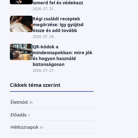
ismerd fel és védekezz
2026. 07. 31.
Régi családi receptek
megőrzése: így gyűjtsd
össze és add tovább
2026. 07. 29.
QR-kódok a
mindennapokban: mire jók
és hogyan használd
biztonságosan
2026. 07. 27.
Cikkek téma szerint
Életmód
35
Előadás
2
Hétköznapok
47