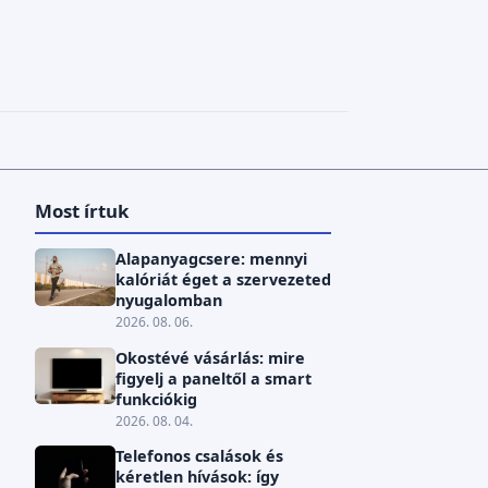
Most írtuk
Alapanyagcsere: mennyi
kalóriát éget a szervezeted
nyugalomban
2026. 08. 06.
Okostévé vásárlás: mire
figyelj a paneltől a smart
funkciókig
2026. 08. 04.
Telefonos csalások és
kéretlen hívások: így