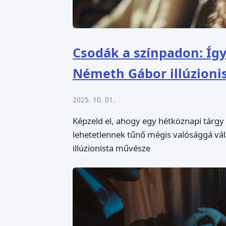
Csodák a színpadon: Így
Németh Gábor illúzioni
2025. 10. 01.
Képzeld el, ahogy egy hétköznapi tárgy 
lehetetlennek tűnő mégis valósággá vá
illúzionista művésze