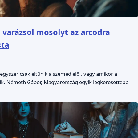
 varázsol mosolyt az arcodra
sta
egyszer csak eltűnik a szemed elől, vagy amikor a
lik. Németh Gábor, Magyarország egyik legkeresettebb