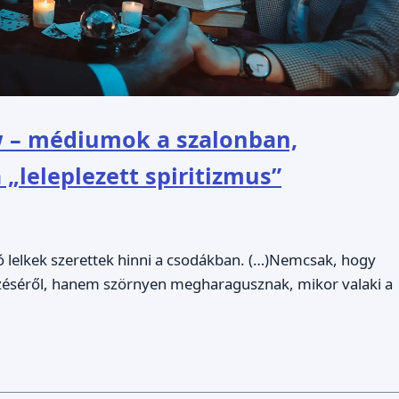
w – médiumok a szalonban,
„leleplezett spiritizmus”
ó lelkek szerettek hinni a csodákban. (…)Nemcsak, hogy
éséről, hanem szörnyen megharagusznak, mikor valaki a